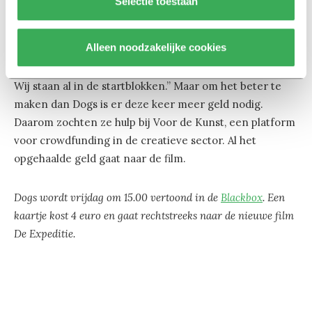
Selectie toestaan
handen te bevrijden van haar nieuwe liefde, en drugs-
crimineel, Dario. Voor deze film proberen ze alles uit de
Alleen noodzakelijke cookies
kast te trekken. Ze hebben beter materiaal en goede
acteurs geregeld. “De Expeditie wordt echt focking vet.
Wij staan al in de startblokken.” Maar om het beter te
maken dan Dogs is er deze keer meer geld nodig.
Daarom zochten ze hulp bij Voor de Kunst, een platform
voor crowdfunding in de creatieve sector. Al het
opgehaalde geld gaat naar de film.
Dogs wordt vrijdag om 15.00 vertoond in de
Blackbox
. Een
kaartje kost 4 euro en gaat rechtstreeks naar de nieuwe film
De Expeditie.