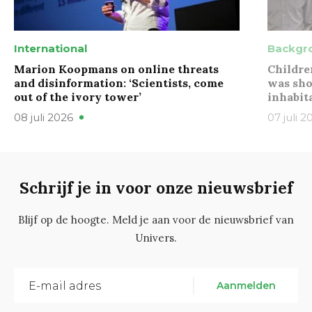
International
Backgr
Marion Koopmans on online threats
Childre
and disinformation: ‘Scientists, come
was sho
out of the ivory tower’
inhabit
08 juli 2026
07 juli 2
Schrijf je in voor onze nieuwsbrief
Blijf op de hoogte. Meld je aan voor de nieuwsbrief van
Univers.
Aanmelden