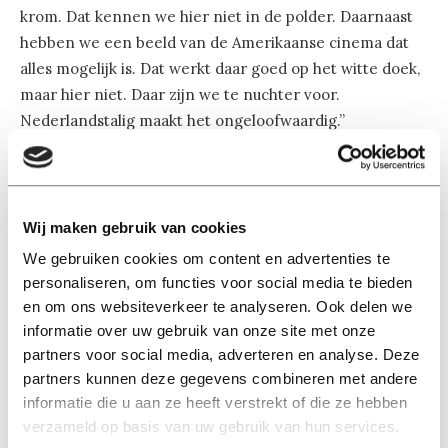
krom. Dat kennen we hier niet in de polder. Daarnaast
hebben we een beeld van de Amerikaanse cinema dat
alles mogelijk is. Dat werkt daar goed op het witte doek,
maar hier niet. Daar zijn we te nuchter voor.
Nederlandstalig maakt het ongeloofwaardig.”
De film werd een succes met staande ovatie bij de
vertoning, maar daar waren ze eerst nog onzeker over.
Wij maken gebruik van cookies
“Dogs is niet voor iedereen. Het is naar en gewelddadig.
Er waren mensen die het zó vervelend vonden en aan
We gebruiken cookies om content en advertenties te
de andere kant ontzettend goed.” Volgens Sean ligt dat
personaliseren, om functies voor social media te bieden
aan het hoge dreigingsgehalte. “We hebben er altijd wat
en om ons websiteverkeer te analyseren. Ook delen we
informatie over uw gebruik van onze site met onze
inzitten waardoor je je ongemakkelijk gaat voelen.”
partners voor social media, adverteren en analyse. Deze
partners kunnen deze gegevens combineren met andere
informatie die u aan ze heeft verstrekt of die ze hebben
verzameld op basis van uw gebruik van hun services.