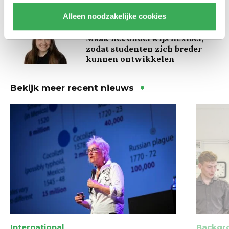
Alleen noodzakelijke cookies
Column
Maak het onderwijs flexibel,
zodat studenten zich breder
kunnen ontwikkelen
Bekijk meer recent nieuws
International
Backgr