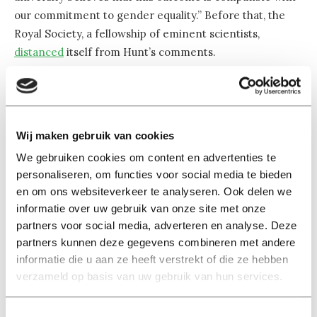
our commitment to gender equality.” Before that, the
Royal Society, a fellowship of eminent scientists,
distanced
itself from Hunt’s comments.
Sexism in science is a much discussed topic. Just last
week, five Dutch professors started a website called
Athena’s Angels
, to gather stories about sexism in Dutch
Wij maken gebruik van cookies
science.
We gebruiken cookies om content en advertenties te
personaliseren, om functies voor social media te bieden
en om ons websiteverkeer te analyseren. Ook delen we
informatie over uw gebruik van onze site met onze
partners voor social media, adverteren en analyse. Deze
partners kunnen deze gegevens combineren met andere
informatie die u aan ze heeft verstrekt of die ze hebben
verzameld op basis van uw gebruik van hun services.
Lees ook
Toestemmingsselectie