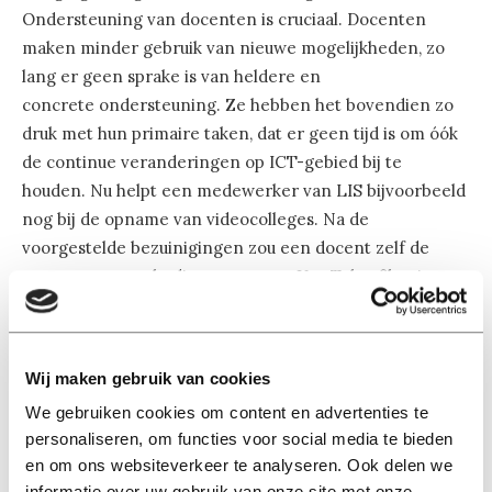
Ondersteuning van docenten is cruciaal. Docenten
maken minder gebruik van nieuwe mogelijkheden, zo
lang er geen sprake is van heldere en
concrete ondersteuning. Ze hebben het bovendien zo
druk met hun primaire taken, dat er geen tijd is om óók
de continue veranderingen op ICT-gebied bij te
houden. Nu helpt een medewerker van LIS bijvoorbeeld
nog bij de opname van videocolleges. Na de
voorgestelde bezuinigingen zou een docent zelf de
camera moeten bedienen om een You Tube-filmpje te
maken.
Digitaal toetsen
Wij maken gebruik van cookies
De voorgestelde bezuiniging raakt ook direct aan het
We gebruiken cookies om content en advertenties te
digitaal toetsen van studenten. Een jaar geleden werd
personaliseren, om functies voor social media te bieden
een ‘digitaal toets expert’ aangesteld, omdat de
en om ons websiteverkeer te analyseren. Ook delen we
universiteit vaker op deze manier wil gaan toetsen. Die
informatie over uw gebruik van onze site met onze