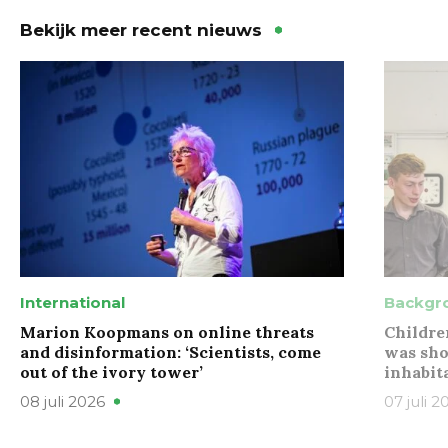
Bekijk meer recent nieuws
International
Backgr
Marion Koopmans on online threats
Childre
and disinformation: ‘Scientists, come
was sho
out of the ivory tower’
inhabit
08 juli 2026
07 juli 2