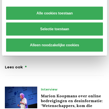
Rector Emile Aarts begreep de argumenten. Hij vindt
dat de digitalisering door moet gaan, maar wil niet
Alle cookies toestaan
meteen in BEST ingrijpen. Hij wil volgend jaar een
strategische visie op de digitalisering van de
Selectie toestaan
universiteit (laten) schrijven.
Alleen noodzakelijke cookies
Lees ook
Interview
Marion Koopmans over online
bedreigingen en desinformatie:
‘Wetenschappers, kom die