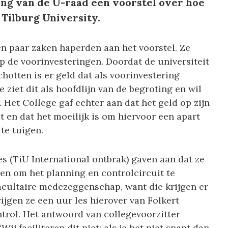
ng van de U-raad een voorstel over hoe
 Tilburg University.
en paar zaken haperden aan het voorstel. Ze
 de voorinvesteringen. Doordat de universiteit
hotten is er geld dat als voorinvestering
ziet dit als hoofdlijn van de begroting en wil
Het College gaf echter aan dat het geld op zijn
 en dat het moeilijk is om hiervoor een apart
te tuigen.
es (TiU International ontbrak) gaven aan dat ze
en om het planning en controlcircuit te
acultaire medezeggenschap, want die krijgen er
ijgen ze een uur les hierover van Folkert
trol. Het antwoord van collegevoorzitter
ij faciliteren dit niet; als je het niet snapt dan