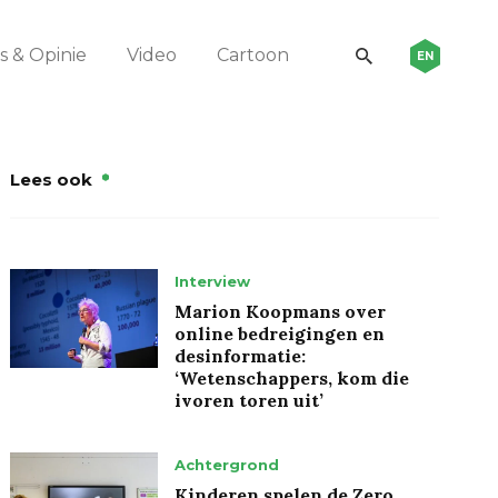
 & Opinie
Video
Cartoon
EN
Lees ook
Interview
Marion Koopmans over
online bedreigingen en
desinformatie:
‘Wetenschappers, kom die
ivoren toren uit’
Achtergrond
Kinderen spelen de Zero