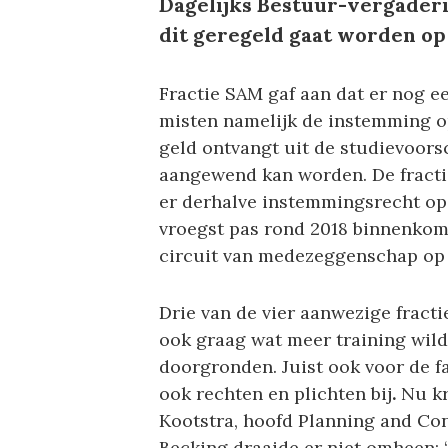
Dagelijks Bestuur-vergaderi
dit geregeld gaat worden op
Fractie SAM gaf aan dat er nog e
misten namelijk de instemming op
geld ontvangt uit de studievoorsc
aangewend kan worden. De fractie 
er derhalve instemmingsrecht op. 
vroegst pas rond 2018 binnenkomt
circuit van medezeggenschap op 
Drie van de vier aanwezige fracti
ook graag wat meer training wild
doorgronden. Juist ook voor de f
ook rechten en plichten bij
.
Nu kr
Kootstra, hoofd Planning and Con
Becking draaide er niet omheen: “W