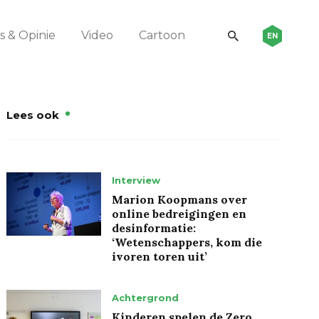
 & Opinie
Video
Cartoon
EN
Lees ook
Interview
Marion Koopmans over
online bedreigingen en
desinformatie:
‘Wetenschappers, kom die
ivoren toren uit’
Achtergrond
Kinderen spelen de Zero