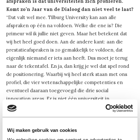
afspraken is dat universiteiten zich profileren.
Komt zo’n Jaar van de Dialoog dan niet veel te laat?
“Dat valt wel mee. Tilburg University kan aan alle
afspraken op één na voldoen. Welke die ene is? Die
primeur wil ik jullie niet geven. Maar het betekent dat
wij het heel goed doen. Aan de andere kant: aan die
prestatieafspraken is zo gemakkelijk te voldoen, dat
eigenlijk niemand er iets aan heeft. Dus moet je terug
naar de tekentafel. En ja, dan krijg je wel dat spel rond
de positionering. Waarbij wij heel sterk staan met ons
profiel, die vier wetenschappelijke competenties en
eventueel daaraan toegevoegd die drie social
innovation areas. Er is niet één universiteit in
Nederland die ditzelfde profiel neer kan zetten.”
Is dat dan ook de identiteit van Tilburg University?
Wij maken gebruik van cookies
“Ja. We hebben het recht om die claim te leggen, want
We gebruiken cookies om content en advertenties te