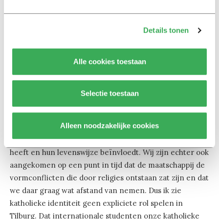
resoneert dat.”
Details tonen
Ik mis in uw profiel-verhaal één woord: katholiek…
“In de gesprekken die ik met decanen en hoogleraren
Alle cookies toestaan
heb komt het katholicisme vrijwel nooit op tafel. Behalve
dan als ik spreek met Marcel Sarot, decaan TSCT, en hij
me bijpraat over de gang van zaken in zijn faculteit. Dat
Selectie toestaan
betekent niet dat het geen rol speelt aan onze
universiteit. Het vormt natuurlijk de basis van ons profiel
Alleen noodzakelijke cookies
zoals gegeven en belichaamd door Cobbenhagen. Ik
denk dat het bij veel medewerkers impliciet aandacht
heeft en hun levenswijze beïnvloedt. Wij zijn echter ook
aangekomen op een punt in tijd dat de maatschappij de
vormconflicten die door religies ontstaan zat zijn en dat
we daar graag wat afstand van nemen. Dus ik zie
katholieke identiteit geen expliciete rol spelen in
Tilburg. Dat internationale studenten onze katholieke