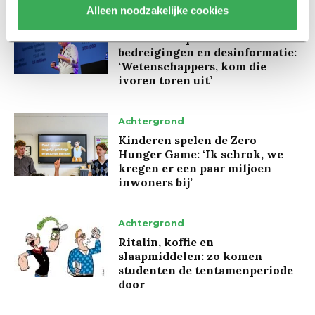
Alleen noodzakelijke cookies
Interview
Marion Koopmans over online
bedreigingen en desinformatie:
‘Wetenschappers, kom die
ivoren toren uit’
Achtergrond
Kinderen spelen de Zero
Hunger Game: ‘Ik schrok, we
kregen er een paar miljoen
inwoners bij’
Achtergrond
Ritalin, koffie en
slaapmiddelen: zo komen
studenten de tentamenperiode
door