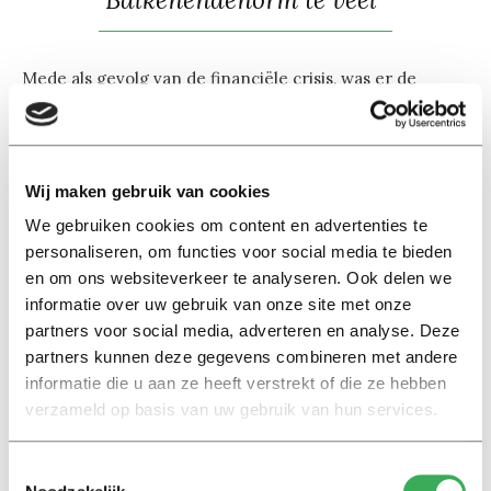
Mede als gevolg van de financiële crisis, was er de
afgelopen jaren veel te doen over de (hoge) beloningen
van bestuurders en commissarissen. Lückerath vindt dat
RvC-leden wel loon naar werken moeten krijgen: “Een
Wij maken gebruik van cookies
commissariaat mag niet meer als erebaantje worden
gezien. De tijdsbesteding is verdubbeld in de afgelopen
We gebruiken cookies om content en advertenties te
tien jaar; dan moet je ook naar de beloning kijken. (…)
personaliseren, om functies voor social media te bieden
Tegelijk moet je zorgen dat commissarissen niet té
en om ons websiteverkeer te analyseren. Ook delen we
informatie over uw gebruik van onze site met onze
afhankelijk worden van hun beloning en daardoor
partners voor social media, adverteren en analyse. Deze
minder kritisch zijn.”
partners kunnen deze gegevens combineren met andere
informatie die u aan ze heeft verstrekt of die ze hebben
De beloning van topbestuurders blijft – ook in de nieuwe
verzameld op basis van uw gebruik van hun services.
governancecode – een moeilijk punt: “Een eenduidig
antwoord is lastig, omdat je het van verschillende
Toestemmingsselectie
kanten kunt bekijken: maatschappelijk, bedrijfsintern en