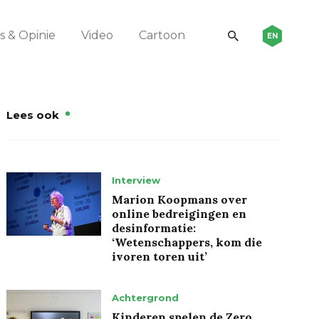
 & Opinie
Video
Cartoon
EN
Lees ook
Interview
Marion Koopmans over
online bedreigingen en
desinformatie:
‘Wetenschappers, kom die
ivoren toren uit’
Achtergrond
Kinderen spelen de Zero