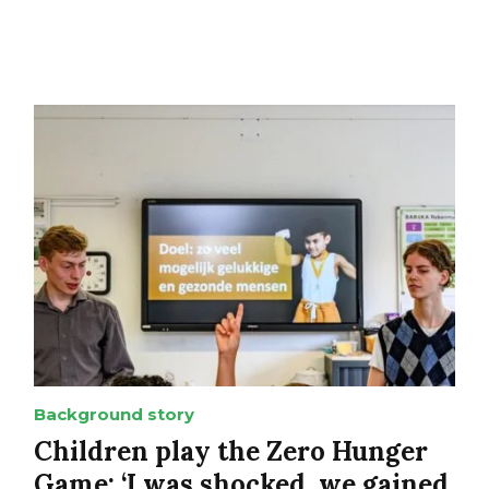
Background story
Children play the Zero Hunger
Game: ‘I was shocked, we gained