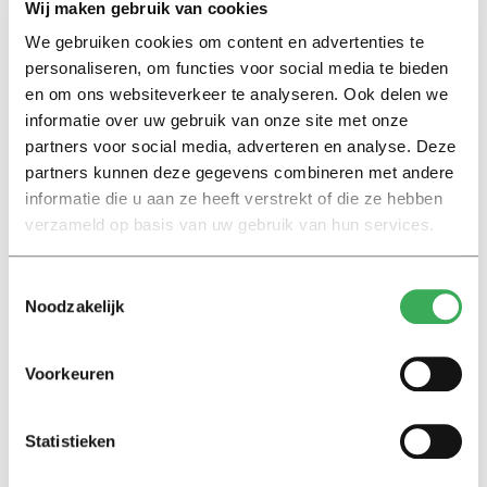
Wij maken gebruik van cookies
En Cameron zit natuurlijk met de erfenis van de moord
op Jo Cox. ”
We gebruiken cookies om content en advertenties te
personaliseren, om functies voor social media te bieden
en om ons websiteverkeer te analyseren. Ook delen we
Welke invloed heeft de moord op de Labour Party-
informatie over uw gebruik van onze site met onze
politica?
partners voor social media, adverteren en analyse. Deze
partners kunnen deze gegevens combineren met andere
“Dit is weer een oefening in koffiedik kijken, maar het
informatie die u aan ze heeft verstrekt of die ze hebben
lijkt me toch wel waarschijnlijk dat dit de blijvers in de
verzameld op basis van uw gebruik van hun services.
kaart zal spelen. Dat zou nog het enige positieve aan
deze tragedie kunnen zijn… Het zal ook Cameron nog
Toestemmingsselectie
worden nagedragen, verwacht ik, als hij wint. Dat hij is
Noodzakelijk
geholpen door zoiets tragisch als deze moord.”
Voorkeuren
Wie wint er donderdag?
Statistieken
“Het wordt spannend. Ik hoop en verwacht de blijvers.
Met een kleine marge.”