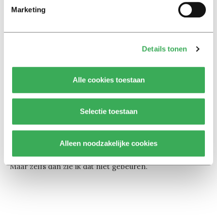
Marketing
En een Brexit, is dat dan het begin van het einde
van Europa?
Details tonen
“Nee, daar ben ik niet bang voor. De EU is op allerlei
fronten goed bezig, en zal dat blijven doen. De banken-
Alle cookies toestaan
unie, de energie-unie, alleen hoor je daar niet veel over.
Lees Luuk van Middelaar, De Passage
Selectie toestaan
naar Europa. Europa heeft zich van het begin af
aan ontwikkeld met horten en stoten. Maar het heeft
zich wel ontwikkeld. Frankrijk zou er ooit ook uit kunnen
Alleen noodzakelijke cookies
stappen, bijvoorbeeld als LePen aan de macht komt.
Maar zelfs dan zie ik dat niet gebeuren.”