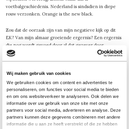
voetbalgeschiedenis. Nederland is sindsdien in diepe
rouw verzonken. Orange is the new black.
Zou dat de oorzaak zijn van mijn negatieve kijk op dit
EK? Van mijn almaar groeiende ergernis? Een ergernis
die nog wordt gevoed door al dat gezever door
voetbaldeskundigen tijdens voorbeschouwingen en
wedstrijdanalyses. Welke speler bijvoorbeeld in onze
Nederlandse zitvoetbalcompetitie speelt, of ooit heeft
Wij maken gebruik van cookies
gespeeld, of best wel had willen spelen als het van zijn
moeder had gemogen. Wat een geleuter toch allemaal.
We gebruiken cookies om content en advertenties te
personaliseren, om functies voor social media te bieden
Tijdens België-Ierland deed de commentator ook een
en om ons websiteverkeer te analyseren. Ook delen we
duit in het zakje: “De Ieren spelen met de bal slechter
informatie over uw gebruik van onze site met onze
dan zonder de bal”. Zelfs Johan Cruijff zou hierom
partners voor social media, adverteren en analyse. Deze
hebben moeten lachen.
partners kunnen deze gegevens combineren met andere
informatie die u aan ze heeft verstrekt of die ze hebben