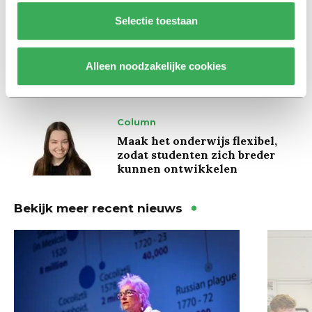
Selectie toestaan
Achtergrond
Ritalin, koffie en
slaapmiddelen: zo komen
Alleen noodzakelijke cookies
studenten de tentamenperiode
door
Column
Maak het onderwijs flexibel,
zodat studenten zich breder
kunnen ontwikkelen
Bekijk meer recent nieuws