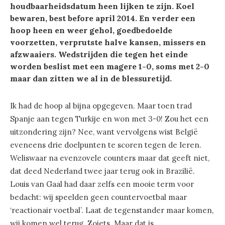
houdbaarheidsdatum heen lijken te zijn. Koel
bewaren, best before april 2014. En verder een
hoop heen en weer gehol, goedbedoelde
voorzetten, verprutste halve kansen, missers en
afzwaaiers. Wedstrijden die tegen het einde
worden beslist met een magere 1-0, soms met 2-0
maar dan zitten we al in de blessuretijd.
Ik had de hoop al bijna opgegeven. Maar toen trad
Spanje aan tegen Turkije en won met 3-0! Zou het een
uitzondering zijn? Nee, want vervolgens wist België
eveneens drie doelpunten te scoren tegen de Ieren.
Weliswaar na evenzovele counters maar dat geeft niet,
dat deed Nederland twee jaar terug ook in Brazilië.
Louis van Gaal had daar zelfs een mooie term voor
bedacht: wij speelden geen countervoetbal maar
‘reactionair voetbal’. Laat de tegenstander maar komen,
wij komen wel terug. Zoiets. Maar dat is