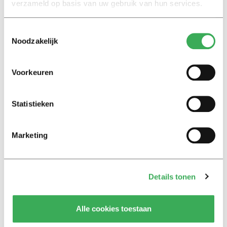
verzameld op basis van uw gebruik van hun services.
Toestemmingsselectie
Noodzakelijk
Lees ook
Voorkeuren
Interview
Statistieken
Marion Koopmans over online
bedreigingen en desinformatie:
‘Wetenschappers, kom die
Marketing
ivoren toren uit’
Achtergrond
Details tonen
Kinderen spelen de Zero
Hunger Game: ‘Ik schrok, we
kregen er een paar miljoen
Alle cookies toestaan
inwoners bij’