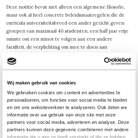
Deze notitie bevat niet alleen een algemene filosofie,
maar ook al heel concrete beleidsmaatregelen die de
curricula universiteitsbreed een ander gezicht geven:
groepen van maximaal 40 studenten, een half jaar vrije
ruimte om een minor te volgen aan een andere
faculteit, de verplichting om mee te doen aan
activiteiten van Academic Forum (‘Studium Generale’),
het bijhouden van een e-portfolio en het doen aan zelf-
reflectie. De betreffende docent gaf de indruk dat dit
allemaal reeds werd ingevoerd, tot ongenoegen van de
Wij maken gebruik van cookies
fracties in de medezeggenschap, die hierover willen
We gebruiken cookies om content en advertenties te
meebeslissen. In ieder geval zijn de studiepunten bij het
personaliseren, om functies voor social media te bieden
Academic Forum al ingevoerd.
en om ons websiteverkeer te analyseren. Ook delen we
informatie over uw gebruik van onze site met onze
Gelekt document
partners voor social media, adverteren en analyse. Deze
partners kunnen deze gegevens combineren met andere
Aarts gaf toe dat dit gelekte document wat vreemd
informatie die u aan ze heeft verstrekt of die ze hebben