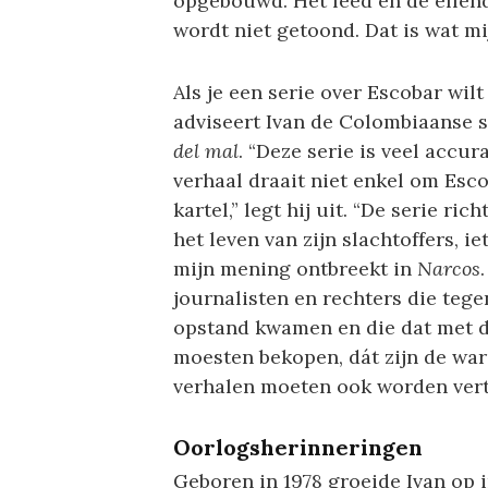
opgebouwd. Het leed en de ellende
wordt niet getoond. Dat is wat m
Als je een serie over Escobar wilt 
adviseert Ivan de Colombiaanse 
del mal
. “Deze serie is veel accur
verhaal draait niet enkel om Esco
kartel,” legt hij uit. “De serie ric
het leven van zijn slachtoffers, ie
mijn mening ontbreekt in
Narcos
journalisten en rechters die tege
opstand kwamen en die dat met 
moesten bekopen, dát zijn de wa
verhalen moeten ook worden vert
Oorlogsherinneringen
Geboren in 1978 groeide Ivan op i