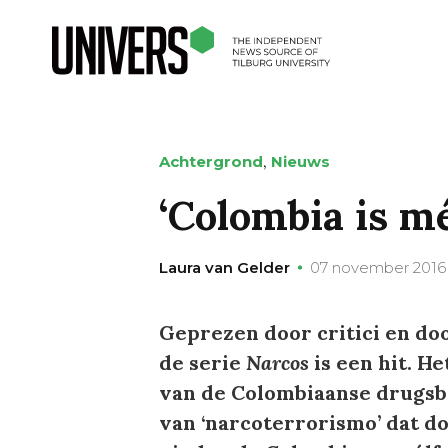
,
Achtergrond
Nieuws
‘Colombia is m
Laura van Gelder
07 november 2016
Geprezen door critici en doo
de serie
Narcos
is een hit. H
van de Colombiaanse drugsba
van ‘narcoterrorismo’ dat d