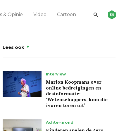
 & Opinie
Video
Cartoon
EN
Lees ook
Interview
Marion Koopmans over
online bedreigingen en
desinformatie:
‘Wetenschappers, kom die
ivoren toren uit’
Achtergrond
Kinderen spelen de Zero