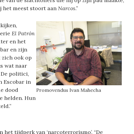
 van de slachtoffers die hij op zijn pad maakte,
ij het meest stoort aan
Narcos
.”
kijken,
serie
El Patrón
ater en het
bar en zijn
ht zich ook op
ts wat naar
. De politici,
n Escobar in
de dood
Promovendus Ivan Mahecha
re helden. Hun
eld.”
n het tijdperk van ‘narcoterrorismo’. “De