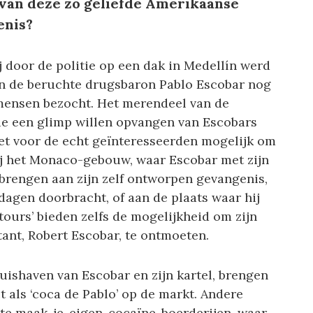
van deze zo geliefde Amerikaanse
enis?
 door de politie op een dak in Medellín werd
an de beruchte drugsbaron Pablo Escobar nog
 mensen bezocht. Het merendeel van de
die een glimp willen opvangen van Escobars
 het voor de echt geïnteresseerden mogelijk om
ij het Monaco-gebouw, waar Escobar met zijn
 brengen aan zijn zelf ontworpen gevangenis,
 dagen doorbracht, of aan de plaats waar hij
urs’ bieden zelfs de mogelijkheid om zijn
ant, Robert Escobar, te ontmoeten.
uishaven van Escobar en zijn kartel, brengen
als ‘coca de Pablo’ op de markt. Andere
e maak-je-eigen-cocaïne-boerderijen, waar