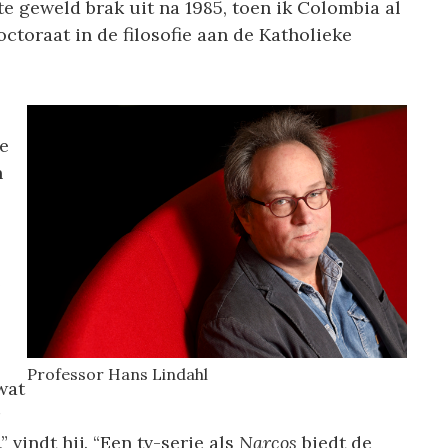
ste geweld brak uit na 1985, toen ik Colombia al
ctoraat in de filosofie aan de Katholieke
e
n
e
Professor Hans Lindahl
wat
” vindt hij. “Een tv-serie als
Narcos
biedt de