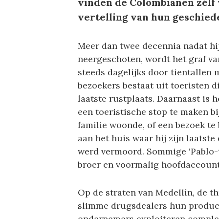
vinden de Colombianen zélf 
vertelling van hun geschied
Meer dan twee decennia nadat hij
neergeschoten, wordt het graf v
steeds dagelijks door tientallen
bezoekers bestaat uit toeristen 
laatste rustplaats. Daarnaast is
een toeristische stop te maken b
familie woonde, of een bezoek te
aan het huis waar hij zijn laatste
werd vermoord. Sommige ‘Pablo-to
broer en voormalig hoofdaccount
Op de straten van Medellín, de th
slimme drugsdealers hun product 
ondernemers exploiteren complet