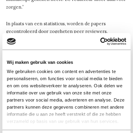
zorgen.”
In plaats van een statisticus, worden de papers
gecontroleerd door zogeheten peer reviewers.
Medewetenschappers dus, die de wetenschappelijke
bevindingen en gebruikte methodes onder de loep
horen te nemen. Een van de peer reviewers van dit
paper was Jean-Marie Robine. Hij controleerde een
Wij maken gebruik van cookies
paper dat het standpunt zou bewijzen dat hij al jaren
We gebruiken cookies om content en advertenties te
inneemt. Toch kwam Robine wel met aardig wat stevige
personaliseren, om functies voor social media te bieden
kritiek en adviezen. Zodanig veel zelfs, dat hij expliciete
en om ons websiteverkeer te analyseren. Ook delen we
vernoeming in het paper eraan overhield.
An sich
niet
informatie over uw gebruik van onze site met onze
partners voor social media, adverteren en analyse. Deze
erg, vindt Wicherts, maar het doet de objectiviteit van
partners kunnen deze gegevens combineren met andere
een peer reviewsysteem niet ten goede:
informatie die u aan ze heeft verstrekt of die ze hebben
verzameld op basis van uw gebruik van hun services.
“Het peer review-proces verliep