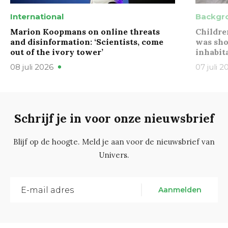
International
Backgr
Marion Koopmans on online threats
Childre
and disinformation: ‘Scientists, come
was sho
out of the ivory tower’
inhabit
08 juli 2026
07 juli 2
Schrijf je in voor onze nieuwsbrief
Blijf op de hoogte. Meld je aan voor de nieuwsbrief van
Univers.
Aanmelden