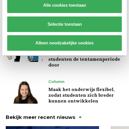
Alle cookies toestaan
Kinderen spelen de Zero
Hunger Game: ‘Ik schrok, we
kregen er een paar miljoen
inwoners bij’
Selectie toestaan
Achtergrond
Alleen noodzakelijke cookies
Ritalin, koffie en
slaapmiddelen: zo komen
studenten de tentamenperiode
door
Column
Maak het onderwijs flexibel,
zodat studenten zich breder
kunnen ontwikkelen
Bekijk meer recent nieuws