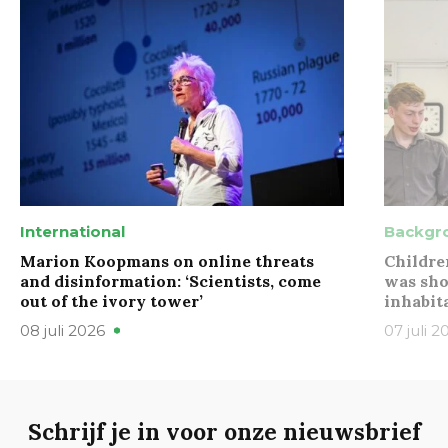
International
Backgr
Marion Koopmans on online threats
Childre
and disinformation: ‘Scientists, come
was sho
out of the ivory tower’
inhabit
08 juli 2026
07 juli 2
Schrijf je in voor onze nieuwsbrief