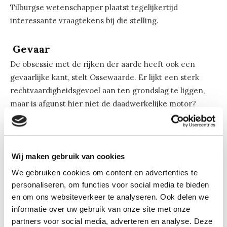
Tilburgse wetenschapper plaatst tegelijkertijd
interessante vraagtekens bij die stelling.
Gevaar
De obsessie met de rijken der aarde heeft ook een
gevaarlijke kant, stelt Ossewaarde. Er lijkt een sterk
rechtvaardigheidsgevoel aan ten grondslag te liggen,
maar is afgunst hier niet de daadwerkelijke motor?
Willen mensen niet gewoon zelf tot de machtigsten
behoren?
Wij maken gebruik van cookies
Ossewaarde: “In een notendop gaat het om het
volgende: walg ik van overvloed en luxe? Als het
We gebruiken cookies om content en advertenties te
antwoord nee is, zou ik er goed aan doen om kritisch
personaliseren, om functies voor social media te bieden
en om ons websiteverkeer te analyseren. Ook delen we
naar mijn eigen kreten te gaan kijken en luisteren.” De
informatie over uw gebruik van onze site met onze
haat tegen rijkdom is net zo gevaarlijk als de rijkdom
partners voor social media, adverteren en analyse. Deze
zelf.