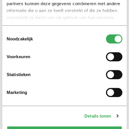
partners kunnen deze gegevens combineren met andere
informatie die u aan ze heeft verstrekt of die ze hebben
Lees het volledige artikel
hier
.
verzameld op basis van uw gebruik van hun services.
Toestemmingsselectie
Noodzakelijk
Voorkeuren
Lees ook
Statistieken
Interview
Marketing
Marion Koopmans over online
bedreigingen en desinformatie:
‘Wetenschappers, kom die
ivoren toren uit’
Details tonen
Achtergrond