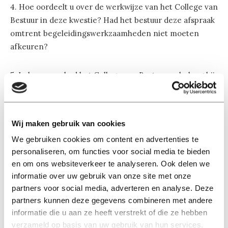
4. Hoe oordeelt u over de werkwijze van het College van
Bestuur in deze kwestie? Had het bestuur deze afspraak
omtrent begeleidingswerkzaamheden niet moeten
afkeuren?
5. In hoeverre had het College van Bestuur er belang bij
dat De Ruijter veel promoties afhandelde, aangezien er
een promotiebonus van 90.000 euro tegenover staat?
Wij maken gebruik van cookies
6. Erkent u dat de promotiebonus een perverse prikkel
We gebruiken cookies om content en advertenties te
bevat die blijkbaar zelfs tot een “promotiefraude” kan
personaliseren, om functies voor social media te bieden
leiden? Wat gaat u hiertegen ondernemen?
en om ons websiteverkeer te analyseren. Ook delen we
informatie over uw gebruik van onze site met onze
7. Zijn de promoties die onder leiding van De Ruijter tot
partners voor social media, adverteren en analyse. Deze
stand zijn gekomen, van voldoende kwaliteit? Kan de
partners kunnen deze gegevens combineren met andere
Kamer het rapport ontvangen van de externe
informatie die u aan ze heeft verstrekt of die ze hebben
commissie die onderzoek heeft gedaan naar de
verzameld op basis van uw gebruik van hun services.