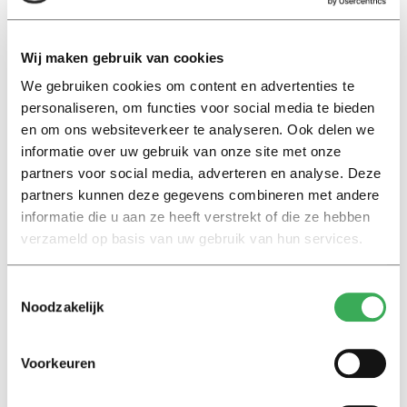
aangestuurd door de gemeente Eindhoven in de
persoon van Tinus Kanters. De gemeente werkt samen
met de politie. Dat is participant nummer twee. En dan
Wij maken gebruik van cookies
volgt er nog een hele trits aan bedrijven: Atos, IBM, Intel
We gebruiken cookies om content en advertenties te
en Philips, om er maar een paar te noemen. Niet de
personaliseren, om functies voor social media te bieden
minsten. Deze bedrijven financieren het project en
en om ons websiteverkeer te analyseren. Ook delen we
hebben daardoor veel inspraak. Het wordt zo steeds
informatie over uw gebruik van onze site met onze
onduidelijker waar de eindverantwoordelijkheid echt
partners voor social media, adverteren en analyse. Deze
ligt, wil Galič maar zeggen.
partners kunnen deze gegevens combineren met andere
informatie die u aan ze heeft verstrekt of die ze hebben
Big business
verzameld op basis van uw gebruik van hun services.
Zoveel grote bedrijven in zo’n klein straatje, dat
Toestemmingsselectie
verwonderde Galič. Waarom doen ze aan het project
Noodzakelijk
mee en waarom steken ze er zoveel geld in?
“Stratumseind wordt door de bedrijven gezien als een
gratis proeflab voor nieuwe technologie. Als ze deze
Voorkeuren
succesvol weten te maken, zullen ze het doorverkopen