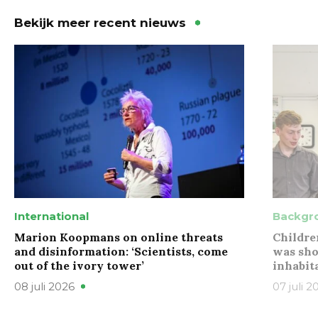
Bekijk meer recent nieuws
International
Backgr
Marion Koopmans on online threats
Childre
and disinformation: ‘Scientists, come
was sho
out of the ivory tower’
inhabit
08 juli 2026
07 juli 2