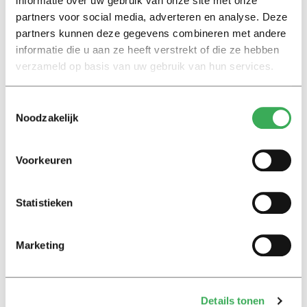
informatie over uw gebruik van onze site met onze
Geesteswetenschappen heeft
protest
aangetekend
partners voor social media, adverteren en analyse. Deze
tegen de partij van Binnenkade. In een brief aan het
partners kunnen deze gegevens combineren met andere
centraal stembureau van de UvA zegt de studentenraad
informatie die u aan ze heeft verstrekt of die ze hebben
dat Roede zich ‘kwetsend en discriminerend’ uitlaat op
verzameld op basis van uw gebruik van hun services.
Facebook.
Toestemmingsselectie
Noodzakelijk
Voorkeuren
Lees ook
Statistieken
Marketing
Interview
Marion Koopmans over online
bedreigingen en desinformatie:
‘Wetenschappers, kom die
Details tonen