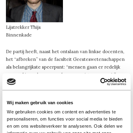
Lijstrekker Thijs
Binnenkade
De partij heeft, naast het ontslaan van linkse docenten,
het “afbreken” van de faculteit Geesteswetenschappen
als belangrijkste speerpunt: “mensen gaan er redelijk
normaal in en komen er als communisten weer uit”.
Ook strijdt de partij, die Zwarte Piet als logo gebruikt,
tegen het diversiteitsquotum van de universiteit en
tegen het rookverbod op de campus.
Wij maken gebruik van cookies
We gebruiken cookies om content en advertenties te
Protest
personaliseren, om functies voor social media te bieden
en om ons websiteverkeer te analyseren. Ook delen we
De facultaire studentenraad van de faculteit