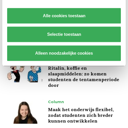
ivoren toren uit’
Alle cookies toestaan
Achtergrond
Kinderen spelen de Zero
Hunger Game: ‘Ik schrok, we
Selectie toestaan
kregen er een paar miljoen
inwoners bij’
Alleen noodzakelijke cookies
Achtergrond
Ritalin, koffie en
slaapmiddelen: zo komen
studenten de tentamenperiode
door
Column
Maak het onderwijs flexibel,
zodat studenten zich breder
kunnen ontwikkelen