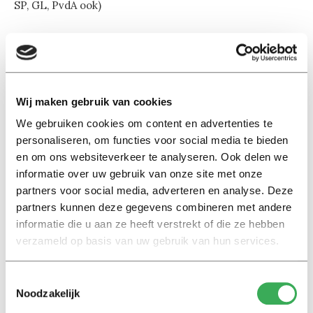
SP, GL, PvdA ook)
OBP
Het centraliseren van de diensten (zoals op onze
universiteit met BEST is gebeurd) kan weinig
Wij maken gebruik van cookies
goedkeuring wegdragen. De aanwezige
We gebruiken cookies om content en advertenties te
wetenschappers willen juist meer ondersteunende
personaliseren, om functies voor social media te bieden
diensten binnen hun communities. Van hoog tot laag,
en om ons websiteverkeer te analyseren. Ook delen we
het moet bereikbaar zijn. “Nu verzand je voor de meest
informatie over uw gebruik van onze site met onze
partners voor social media, adverteren en analyse. Deze
eenvoudige ondersteuning in een web van
partners kunnen deze gegevens combineren met andere
bureaucratie,” aldus een wetenschapper. De universiteit
informatie die u aan ze heeft verstrekt of die ze hebben
van Maastricht wordt genoemd als een goed voorbeeld
verzameld op basis van uw gebruik van hun services.
waarbij de ondersteuning meegroeit met de
toenemende studentenaantallen.
Toestemmingsselectie
Noodzakelijk
Venijn