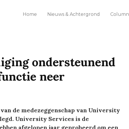
Home
Nieuws & Achtergrond
Columns
iging ondersteunend
functie neer
n van de medezeggenschap van University
egd. University Services is de
hebben afgelopen jaar geprobeerd om een