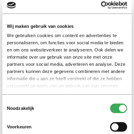
Bruce: De tactiek is rustig opbouwen…
Jeroen: WAT
Wij maken gebruik van cookies
We gebruiken cookies om content en advertenties te
Bruce: … met een kleine piek in de middag, en dan een
personaliseren, om functies voor social media te bieden
grote piek in de avond.
en om ons websiteverkeer te analyseren. Ook delen we
informatie over uw gebruik van onze site met onze
Jeroen: Wil je de grote piek in de avond?
partners voor social media, adverteren en analyse. Deze
partners kunnen deze gegevens combineren met andere
informatie die u aan ze heeft verstrekt of die ze hebben
(Jeroen en Bruce moeten even op adem komen)
verzameld op basis van uw gebruik van hun services.
Ondertussen vraag ik naar de manier waarop ze hun
Toestemmingsselectie
kinderen opvoeden. Het tweetal is daar duidelijk over:
Noodzakelijk
streng maar rechtvaardig. Zo leert Jeroen ze om met
twee woorden te spreken. Een ‘oke’ of ‘ja’ tolereert hij
Voorkeuren
niet. Het is dus ‘Ja, papa’. Het is wel duidelijk: Bruce en