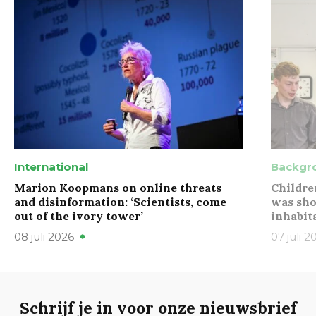
International
Backgr
Marion Koopmans on online threats
Childre
and disinformation: ‘Scientists, come
was sho
out of the ivory tower’
inhabit
08 juli 2026
07 juli 2
Schrijf je in voor onze nieuwsbrief