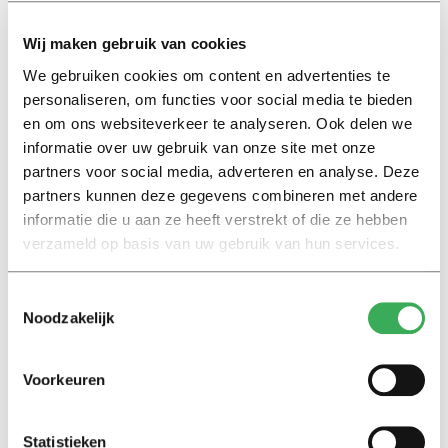
Pieter Duisenberg, de aanstaande voorzitter van de
Wij maken gebruik van cookies
Vereniging van Nederlandse universiteiten (VSNU),
We gebruiken cookies om content en advertenties te
heeft als VVD-kamerlid een jaar geleden voorgesteld
personaliseren, om functies voor social media te bieden
om studies met weinig perspectief op werk
en om ons websiteverkeer te analyseren. Ook delen we
(‘pretstudies’) te laten verdwijnen. Maar volgens Frank
informatie over uw gebruik van onze site met onze
Steenkamp, hoofdredacteur van de
Keuzegids
voor het
partners voor social media, adverteren en analyse. Deze
hoger onderwijs, kun je instellingen niet afrekenen op
partners kunnen deze gegevens combineren met andere
het arbeidsmarktsucces. “Het baanperspectief kan
informatie die u aan ze heeft verstrekt of die ze hebben
zomaar omslaan. Tot twee jaar geleden was er een
verzameld op basis van uw gebruik van hun services.
overschot aan afgestudeerden in de zorgrichtingen. Nu
is er een groot tekort.” Daarnaast zijn volgens hem
Toestemmingsselectie
sommige opleidingen ondanks het slechte
Noodzakelijk
baanperspectief wel nodig, bijvoorbeeld
aardwetenschappen en milieu. “Er is maatschappelijke
Voorkeuren
behoefte om milieuproblemen te fixen, maar betaalde
banen zijn er niet veel”,
licht hij toe
in
NRC
.
Statistieken