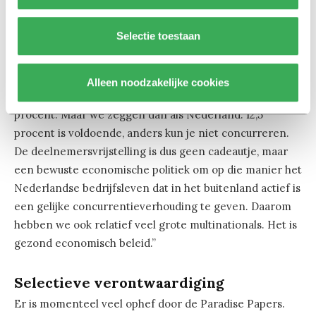
wordt niet belast. Dat is niet om te matsen, maar
economische politiek. Je moet het zo zien: Nederland
Selectie toestaan
pleit voor importneutraliteit. Nederlandse bedrijven in
het buitenland, neem Ierland, kunnen dan concurreren
met de bedrijven daar. In Ierland betaal je 12,5 procent
Alleen noodzakelijke cookies
belasting. Nederland hanteert een tarief van 25
procent. Maar we zeggen dan als Nederland: 12,5
procent is voldoende, anders kun je niet concurreren.
De deelnemersvrijstelling is dus geen cadeautje, maar
een bewuste economische politiek om op die manier het
Nederlandse bedrijfsleven dat in het buitenland actief is
een gelijke concurrentieverhouding te geven. Daarom
hebben we ook relatief veel grote multinationals. Het is
gezond economisch beleid.”
Selectieve verontwaardiging
Er is momenteel veel ophef door de Paradise Papers.