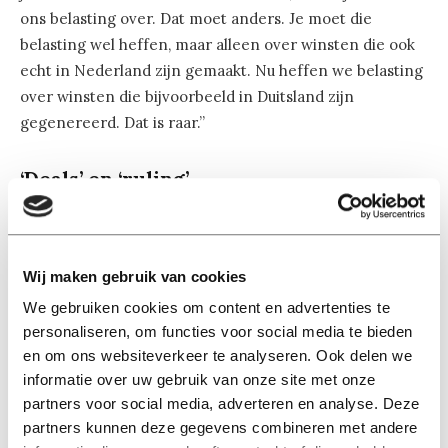
ons belasting over. Dat moet anders. Je moet die
belasting wel heffen, maar alleen over winsten die ook
echt in Nederland zijn gemaakt. Nu heffen we belasting
over winsten die bijvoorbeeld in Duitsland zijn
gegenereerd. Dat is raar.”
‘Deals’ en ‘ruling’
Tel bij het voorgaande de ophef over termen als ‘deals’
en ‘ruling’ op en het beeld ontstaat van een
belastingparadijs, maar ook zo’n regeling wordt volgens
Wij maken gebruik van cookies
Kemmeren niet goed begrepen: “Een ruling is geen
We gebruiken cookies om content en advertenties te
dealtje, maar gewoon een privaatrechtelijke
personaliseren, om functies voor social media te bieden
vaststellingsovereenkomst,” zegt de hoogleraar. “Die
en om ons websiteverkeer te analyseren. Ook delen we
term dekt de lading ook precies: vaststellen hoe het
informatie over uw gebruik van onze site met onze
recht in een bepaalde zaak moet worden toegepast. Jij
partners voor social media, adverteren en analyse. Deze
geeft de feiten, de inspecteur stelt op basis van het
partners kunnen deze gegevens combineren met andere
geldend recht vast hoeveel belasting je in dat geval