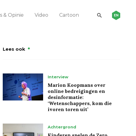
 & Opinie
Video
Cartoon
EN
Lees ook
Interview
Marion Koopmans over
online bedreigingen en
desinformatie:
‘Wetenschappers, kom die
ivoren toren uit’
Achtergrond
Kinderen spelen de Zero