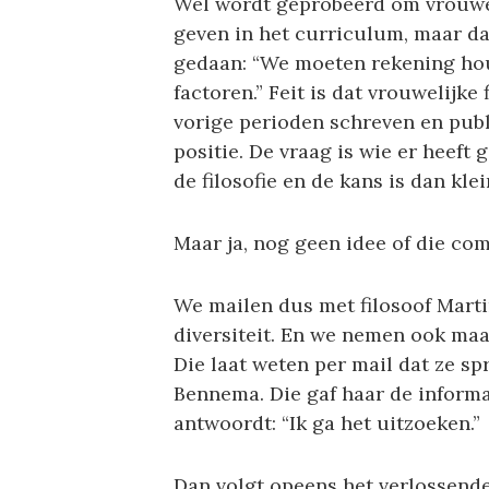
Wel wordt geprobeerd om vrouweli
geven in het curriculum, maar da
gedaan: “We moeten rekening hou
factoren.” Feit is dat vrouwelijk
vorige perioden schreven en pub
positie. De vraag is wie er heef
de filosofie en de kans is dan kle
Maar ja, nog geen idee of die com
We mailen dus met filosoof Marti
diversiteit. En we nemen ook maa
Die laat weten per mail dat ze s
Bennema. Die gaf haar de informa
antwoordt: “Ik ga het uitzoeken.”
Dan volgt opeens het verlossende