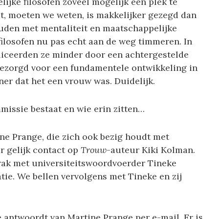
jke filosofen zoveel mogelijk een plek te
t, moeten we weten, is makkelijker gezegd dan
den met mentaliteit en maatschappelijke
e filosofen nu pas echt aan de weg timmeren. In
liceerden ze minder door een achtergestelde
t gezorgd voor een fundamentele ontwikkeling in
iner dat het een vrouw was. Duidelijk.
missie bestaat en wie erin zitten…
ne Prange, die zich ook bezig houdt met
r gelijk contact op
Trouw
-auteur Kiki Kolman.
prak met universiteitswoordvoerder Tineke
tie. We bellen vervolgens met Tineke en zij
 antwoordt van Martine Prange per e-mail. Er is