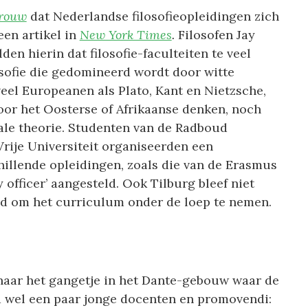
rouw
dat Nederlandse filosofieopleidingen zich
een artikel in
New York Times
.
Filosofen Jay
en hierin dat filosofie-faculteiten te veel
sofie die gedomineerd wordt door witte
el Europeanen als Plato, Kant en Nietzsche,
oor het Oosterse of Afrikaanse denken, noch
ale theorie. Studenten van de Radboud
Vrije Universiteit organiseerden een
hillende opleidingen, zoals die van de Erasmus
y officer’ aangesteld. Ook Tilburg bleef niet
ld om het curriculum onder de loep te nemen.
naar het gangetje in het Dante-gebouw waar de
nd wel een paar jonge docenten en promovendi: