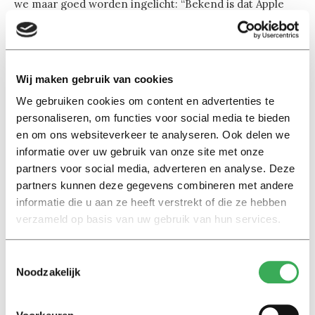
we maar goed worden ingelicht: “Bekend is dat Apple
bijvoorbeeld meer geneigd is data te beschermen dan
andere fabrikanten. Daar adverteren ze ook mee op
hun website. Je hebt dan de keuze: wil ik meer
bescherming of wil ik misschien een betere service?”
Wij maken gebruik van cookies
We gebruiken cookies om content en advertenties te
Gafa’s
personaliseren, om functies voor social media te bieden
en om ons websiteverkeer te analyseren. Ook delen we
Toch zal hij zeker ook een kritische noot plaatsen:
informatie over uw gebruik van onze site met onze
“Bedrijven als Google, Apple en Amazon – de ‘Gafa’s’ –
partners voor social media, adverteren en analyse. Deze
zijn te groot geworden. En dan niet zozeer grootte qua
partners kunnen deze gegevens combineren met andere
‘headcount’, want zo bezien zijn ze eigenlijk relatief
informatie die u aan ze heeft verstrekt of die ze hebben
klein, maar wel qua macht over de data.” We hoeven ze
verzameld op basis van uw gebruik van hun services.
niet te verbieden naar onze data te kijken, maar wel dat
ze duidelijk zijn in wat ze van ons vragen en dat ze ook
Toestemmingsselectie
inzicht geven in wat zij zien. Voor wat hoort wat, zegt
Noodzakelijk
Mayer-Schönberger, want ook andere bedrijven
moeten de kans krijgen voor innovaties. Hij ziet hier