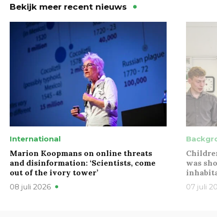
Bekijk meer recent nieuws
International
Backgr
Marion Koopmans on online threats
Childre
and disinformation: ‘Scientists, come
was sho
out of the ivory tower’
inhabit
08 juli 2026
07 juli 2