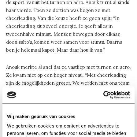
de sport, vanuit het turnen en acro. Anouk turnt al sinds
haar vierde. Toen ze dertien was begon ze met
cheerleading. Van die keuze heeft ze geen spijt: “In
cheerleading zit zoveel energie. Je geeft alles in
tweeënhalve minuut. Mensen bewegen door elkaar,
doen salto’s, komen weer samen voor stunts. Daarna
ben je helemaal kapot. Maar daar hou ik van.”
Anouk merkte al snel dat ze vastliep met turnen en acro.
Ze kwam niet op een hoger niveau. “Met cheerleading
zijn de mogelijkheden groter. We werden met ons team
al snel kampioen van Nederland, wat een ticket voor het
EK opleverde,” zegt Anouk. Inmiddels heeft ze vijf EK’s
op haar naam staan, waarvan ze er twee won. “En je ziet
nog eens wat van Europa: Glasgow, Bonn, Lubiana,
Wij maken gebruik van cookies
Praag, Wenen. En ik ben twee keer naar Amerika
We gebruiken cookies om content en advertenties te
geweest voor het WK.”
personaliseren, om functies voor social media te bieden