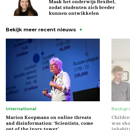
Maak het onderwijs flexibel,
zodat studenten zich breder
kunnen ontwikkelen
Bekijk meer recent nieuws
International
Backgr
Marion Koopmans on online threats
Childre
and disinformation: ‘Scientists, come
was sho
out of the ivory tower’
inhabit