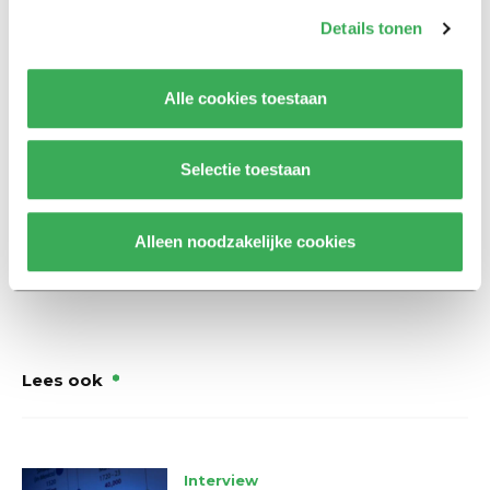
werk? Anouk: “Ik ga volgend jaar een halfjaar naar
Details tonen
Noorwegen voor mijn studie, dus dan stop ik sowieso
even. Daarna wil ik het wel weer oppakken. Maar ik
besef dat het iets is voor erbij. Ik moet een keertje
Alle cookies toestaan
stoppen. Ik krijg er ook niet voor betaald. Ik wil zolang
mogelijk doorgaan, en proberen met het team naar de
Selectie toestaan
Olympische Spelen in 2020 te gaan. Dat zou echt heel
vet zijn.”
Alleen noodzakelijke cookies
Lees ook
Interview