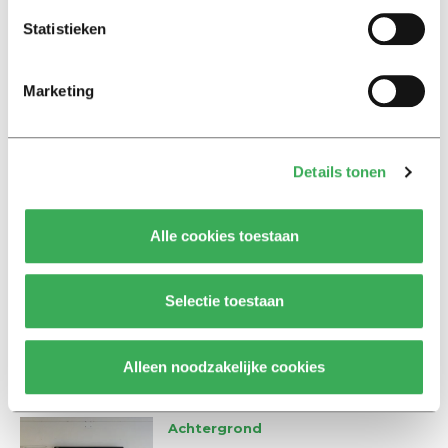
Statistieken
HOP, Bas Belleman
Marketing
Details tonen
Lees ook
Alle cookies toestaan
Interview
Selectie toestaan
Marion Koopmans over online
bedreigingen en desinformatie:
‘Wetenschappers, kom die
Alleen noodzakelijke cookies
ivoren toren uit’
Achtergrond