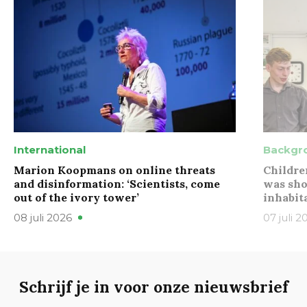
International
Backgr
Marion Koopmans on online threats
Childre
and disinformation: ‘Scientists, come
was sho
out of the ivory tower’
inhabit
08 juli 2026
07 juli 2
Schrijf je in voor onze nieuwsbrief