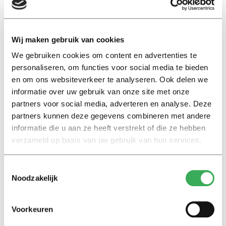
nog steeds niet aan de wettelijke voorschriften houden,
wilde hij van de minister weten.
Wij maken gebruik van cookies
Maar Van Engelshoven is lid van D66, een van de
We gebruiken cookies om content en advertenties te
partijen die het nieuwe leenstelsel aan een
personaliseren, om functies voor social media te bieden
meerderheid hielpen. Ze gaat er dus niet op in. Ze deelt
en om ons websiteverkeer te analyseren. Ook delen we
de mening dat onderwijsinstellingen zich aan de
informatie over uw gebruik van onze site met onze
wettelijke voorschriften moeten houden, antwoordt ze
partners voor social media, adverteren en analyse. Deze
afgemeten.
partners kunnen deze gegevens combineren met andere
informatie die u aan ze heeft verstrekt of die ze hebben
En als studenten nu toch tegen onterechte extra
verzameld op basis van uw gebruik van hun services.
studiekosten aanlopen, kunnen ze een klacht indienen.
Krijgen ze bij hun onderwijsinstelling geen gehoor, dan
Toestemmingsselectie
kunnen ze naar de rechter stappen. Mochten ze gelijk
Noodzakelijk
krijgen, blijkt uit Van Engelshovens antwoord, dan zal de
inspectie de onderwijsinstelling erop aanspreken “en zo
Voorkeuren
nodig handhavend optreden.”