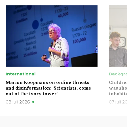
International
Backgr
Marion Koopmans on online threats
Childre
and disinformation: ‘Scientists, come
was sho
out of the ivory tower’
inhabit
08 juli 2026
07 juli 2