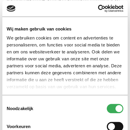
gekenmerkt wordt door steeds verdere verarming. De
gemiddelde gedetineerde brengt ongeveer 17 uur per
dag in zijn cel door, waar de activiteiten voornamelijk
bestaan uit tv kijken of lezen. Gedetineerden hebben
Wij maken gebruik van cookies
weinig sociale, lichamelijke en geestelijke prikkels. Door
We gebruiken cookies om content en advertenties te
de detentieomgeving anders in te richten – te verrijken
personaliseren, om functies voor social media te bieden
– kunnen belangrijke hersenfuncties van
en om ons websiteverkeer te analyseren. Ook delen we
gedetineerden ook positief worden beïnvloed, wat kan
informatie over uw gebruik van onze site met onze
bijdragen aan een succesvolle resocialisatie. De
partners voor social media, adverteren en analyse. Deze
onderzoekers noemen het belang van meer onderzoek
partners kunnen deze gegevens combineren met andere
in dit kader: “Wij pleiten voor meer onderzoek naar
informatie die u aan ze heeft verstrekt of die ze hebben
mogelijkheden om de detentieomgeving te verrijken, in
verzameld op basis van uw gebruik van hun services.
plaats van die omgeving te verarmen.”
Toestemmingsselectie
Het pleidooi van Sjors Ligthart (Tilburg University) en
Noodzakelijk
collega’s is gepubliceerd in een themanummer over detentie
van het Nederlands Juristenblad: S.L.T.J. Ligthart, L.E. van
Voorkeuren