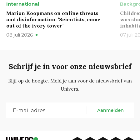
International
Backgr
Marion Koopmans on online threats
Childre
and disinformation: ‘Scientists, come
was sho
out of the ivory tower’
inhabit
08 juli 2026
07 juli 2
Schrijf je in voor onze nieuwsbrief
Blijf op de hoogte. Meld je aan voor de nieuwsbrief van
Univers.
Aanmelden