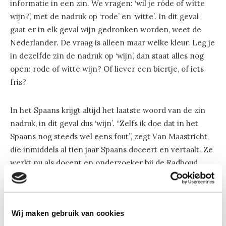
informatie in een zin. We vragen: ‘wil je róde of wítte
wijn?’, met de nadruk op ‘rode’ en ‘witte’. In dit geval
gaat er in elk geval wijn gedronken worden, weet de
Nederlander. De vraag is alleen maar welke kleur. Leg je
in dezelfde zin de nadruk op ‘wijn’, dan staat alles nog
open: rode of witte wijn? Of liever een biertje, of iets
fris?
In het Spaans krijgt altijd het laatste woord van de zin
nadruk, in dit geval dus ‘wijn’. “Zelfs ik doe dat in het
Spaans nog steeds wel eens fout”, zegt Van Maastricht,
die inmiddels al tien jaar Spaans doceert en vertaalt. Ze
werkt nu als docent en onderzoeker bij de Radboud
Universiteit.
Voor haar promotieonderzoek bij Tilburg School of
Wij maken gebruik van cookies
Humanities and Digital Sciences bekeek Van Maastricht