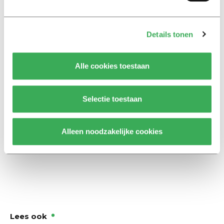
Moedertaalsprekers kunnen buitenlanders dus prima
begrijpen, ook als ze niet helemaal de juiste intonatie
gebruiken.
Details tonen
Dat is prettig, want prosodie blijkt een van de lastigste
Alle cookies toestaan
dingen om onder de knie te krijgen. Pas al we ver
gevorderd zijn en in een omgeving met
Selectie toestaan
moedertaalsprekers verkeren, krijgen we de
zinsmelodie te pakken. Een goede manier om het in
een les te trainen, ontbreekt nog, stelt Van
Alleen noodzakelijke cookies
Maastricht. Ze promoveert woensdag.
Lees ook