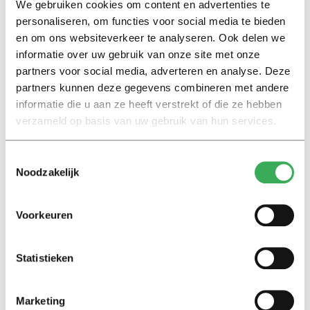
We gebruiken cookies om content en advertenties te
wat het effect is van een verkeerde prosodie op het
personaliseren, om functies voor social media te bieden
begrip bij moedertaalsprekers. Wat blijkt:
en om ons websiteverkeer te analyseren. Ook delen we
moedertaalsprekers herkennen een verkeerde
informatie over uw gebruik van onze site met onze
prosodie meteen als ‘buitenlands’, en zeggen dat ze
partners voor social media, adverteren en analyse. Deze
zinnen die met een verkeerd ritme of verkeerde
partners kunnen deze gegevens combineren met andere
melodie minder goed begrijpen.
informatie die u aan ze heeft verstrekt of die ze hebben
verzameld op basis van uw gebruik van hun services.
Reactietijd
Toestemmingsselectie
Noodzakelijk
Dat dénken ze, maar promovenda Van Maastricht nam
de proef op de som. Ze liet moedertaalsprekers zinnen
met de juiste en minder goede intonatievarianten
Voorkeuren
horen, gekoppeld aan een beeld op een scherm, en
testte het begrip door ze op een knop te laten drukken.
Statistieken
Wat bleek: de reactietijd was niet langer bij de zinnen
Marketing
met een minder geslaagde prosodie.