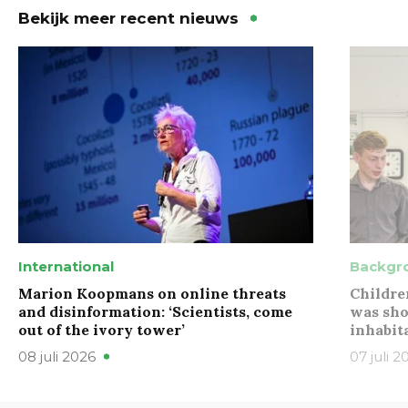
Bekijk meer recent nieuws
International
Backgr
Marion Koopmans on online threats
Childre
and disinformation: ‘Scientists, come
was sho
out of the ivory tower’
inhabit
08 juli 2026
07 juli 2