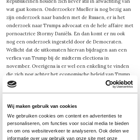
Republikeinen houden zich liever stil in afwachting van
wat gaat komen. Onderzoeker Mueller is nog bezig aan
zijn onderzoek naar banden met de Russen, er is het
onderzoek naar Trumps advocaat en de hele affaire met
pornoactrice Stormy Daniëls. En dan komt er nu ook
nog een onderzoek ingesteld door de Democraten.
Wellicht dat de uitkomsten hiervan bijdragen aan een
verlies van Trump bij de midterm elections in
november. Overigens is er wel een enkeling te vinden
die zich nog achter het economische beleid van Trump
schaart:
Robert Barro
. Een aparte man, die altijd geheel
zijn eigen plan trekt.”
Wij maken gebruik van cookies
4. Heeft deze Barro gelijk wanneer hij zegt dat
Trump de economie wel degelijk sterker maakt?
We gebruiken cookies om content en advertenties te
personaliseren, om functies voor social media te bieden
en om ons websiteverkeer te analyseren. Ook delen we
“Het kan best dat Trump de economie op korte termijn
informatie over uw gebruik van onze site met onze