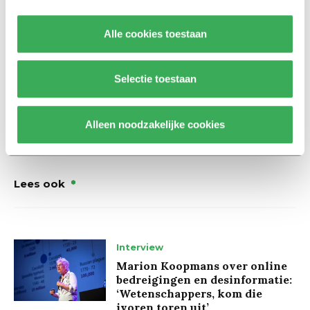
“Kushner is een
rich kid
en dan kan je Harvard betalen,
zo’n 60 à 70 duizend dollar per jaar. Uiteindelijk zijn
Alle cookies toestaan
alumni vrij om te doen wat ze willen, maar neem maar
van mij aan dat er schamper wordt gesproken over zo’n
Navarro. Die zou, als econoom, beter moeten weten.”
Selectie toestaan
Alleen noodzakelijke cookies
Lees ook
Interview
Marion Koopmans over online
bedreigingen en desinformatie:
‘Wetenschappers, kom die
ivoren toren uit’