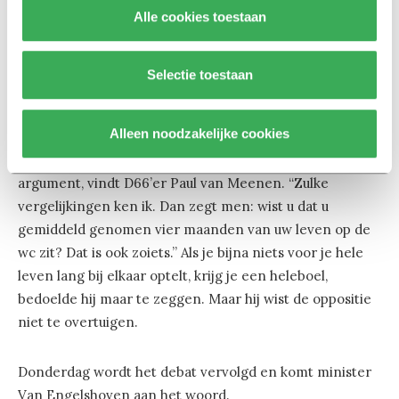
Alle cookies toestaan
studenten die hun schuld afbetalen al snel een tientje
per maand meer dan de huidige lichtingen. Maar is een
tientje nu veel of weinig?
Selectie toestaan
“Best wel veel”, zegt Zinhi Özdil van GroenLinks, het
Alleen noodzakelijke cookies
gaat immers over een periode van 35 jaar om minimaal
5 duizend euro per student. Maar dat is een slecht
argument, vindt D66’er Paul van Meenen. “Zulke
vergelijkingen ken ik. Dan zegt men: wist u dat u
gemiddeld genomen vier maanden van uw leven op de
wc zit? Dat is ook zoiets.” Als je bijna niets voor je hele
leven lang bij elkaar optelt, krijg je een heleboel,
bedoelde hij maar te zeggen. Maar hij wist de oppositie
niet te overtuigen.
Donderdag wordt het debat vervolgd en komt minister
Van Engelshoven aan het woord.