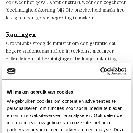
ook weer het geval. Komt er straks wéér een zogeheten
‘doelmatigheidskorting’ bij? Die onzekerheid maakt het
lastig om een goede begroting te maken.
Ramingen
GroenLinks vroeg de minister om een garantie dat
hogere studentenaantallen in toekomst niet meer
zullen leiden tot bezuinigingen. De lumpsumkorting
moet bovendien van tafel, vindt GroenLinks, dat samen
met de PvdA en de SP een amendement heeft
ingediend om dit te regelen.
Wij maken gebruik van cookies
“Uit allerlei onderzoeken blijkt dat geen enkel hoger
We gebruiken cookies om content en advertenties te
onderwijssysteem in de wereld zo efficiënt en
personaliseren, om functies voor social media te bieden
doelmatig werkt als dat van ons land”, zei Kamerlid Zihni
en om ons websiteverkeer te analyseren. Ook delen we
Özdil. “In gewone mensentaal: wij zitten in Nederland al
informatie over uw gebruik van onze site met onze
voor een dubbeltje op de eerste rang. De grote vraag is:
partners voor social media, adverteren en analyse. Deze