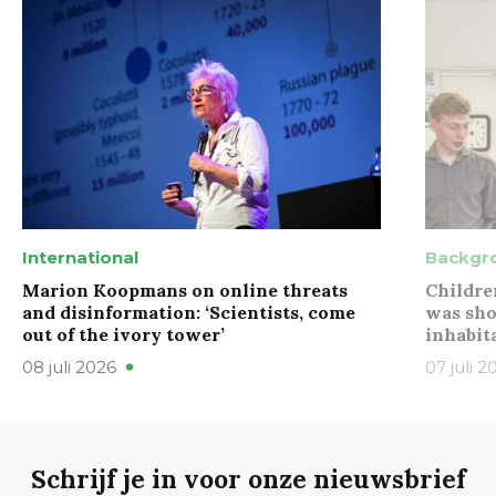
International
Backgr
Marion Koopmans on online threats
Childre
and disinformation: ‘Scientists, come
was sho
out of the ivory tower’
inhabit
08 juli 2026
07 juli 2
Schrijf je in voor onze nieuwsbrief