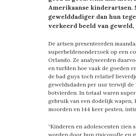
Amerikaanse kinderartsen. S
gewelddadiger dan hun tegen
verkeerd beeld van geweld, s
De artsen presenteerden maanda
superheldenonderzoek op een con
Orlando. Ze analyseerden daarvoo
en turfden hoe vaak de goeden en
de bad guys toch relatief lieverd
geweldsdaden per uur terwijl de 
botvierden. In totaal waren supe
gebruik van een dodelijk wapen, 
moorden en 144 keer pesten, intim
“Kinderen en adolescenten zien 
worden door hun risicovolle en 