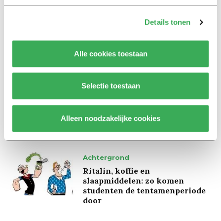
Interview
Details tonen
Marion Koopmans over online
bedreigingen en desinformatie:
‘Wetenschappers, kom die
Alle cookies toestaan
ivoren toren uit’
Selectie toestaan
Achtergrond
Kinderen spelen de Zero
Hunger Game: ‘Ik schrok, we
Alleen noodzakelijke cookies
kregen er een paar miljoen
inwoners bij’
Achtergrond
Ritalin, koffie en
slaapmiddelen: zo komen
studenten de tentamenperiode
door