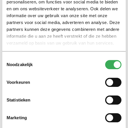
personaliseren, om functies voor social media te bieden
er 29 in het buitenland onderzoek doen. Daarmee
en om ons websiteverkeer te analyseren. Ook delen we
steken de Duitsers met kop en schouders boven de rest
informatie over uw gebruik van onze site met onze
uit. Twaalf Nederlanders kregen een grant, van wie er
partners voor social media, adverteren en analyse. Deze
één ergens anders werkt. In de ranglijst van
partners kunnen deze gegevens combineren met andere
nationaliteiten staat Nederland zevende.
informatie die u aan ze heeft verstrekt of die ze hebben
verzameld op basis van uw gebruik van hun services.
Toestemmingsselectie
Noodzakelijk
HOP, Bas Belleman
Voorkeuren
Statistieken
Lees ook
Marketing