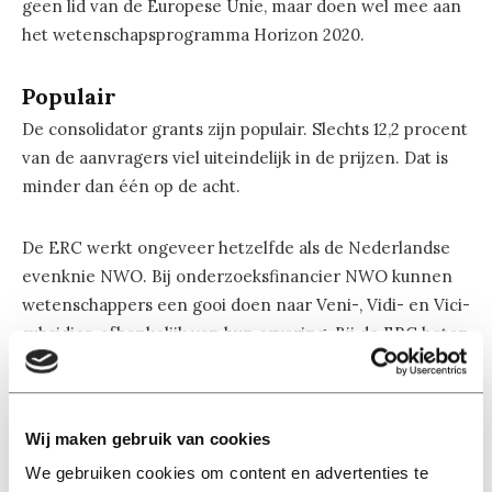
geen lid van de Europese Unie, maar doen wel mee aan
het wetenschapsprogramma Horizon 2020.
Populair
De consolidator grants zijn populair. Slechts 12,2 procent
van de aanvragers viel uiteindelijk in de prijzen. Dat is
minder dan één op de acht.
De ERC werkt ongeveer hetzelfde als de Nederlandse
evenknie NWO. Bij onderzoeksfinancier NWO kunnen
wetenschappers een gooi doen naar Veni-, Vidi- en Vici-
subsidies, afhankelijk van hun ervaring. Bij de ERC heten
die beurzen starting grants, consolidator grants en
advanced grants.
Wij maken gebruik van cookies
Wetenschappers werken vaak over de grens. Van alle
We gebruiken cookies om content en advertenties te
winnaars hebben er 49 de Duitse nationaliteit, van wie