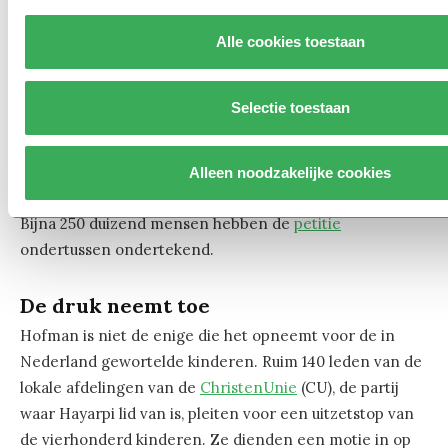
De politieke en maatschappelijke druk begint
Alle cookies toestaan
ondertussen flink op te lopen, zeker nadat presentator
Tim Hofman zich het lot aantrekt van de gewortelde
Selectie toestaan
asielkinderen in zijn serie
Terug naar je eige land
. Hij
start een petitie voor een ruimer kinderpardon, zodat
de ongeveer 400 kinderen die hier geboren zijn óf
Alleen noodzakelijke cookies
langer dan vijf jaar in Nederland wonen, mogen blijven.
Bijna 250 duizend mensen hebben de
petitie
ondertussen ondertekend.
De druk neemt toe
Hofman is niet de enige die het opneemt voor de in
Nederland gewortelde kinderen. Ruim 140 leden van de
lokale afdelingen van de
ChristenUnie
(CU), de partij
waar Hayarpi lid van is, pleiten voor een uitzetstop van
de vierhonderd kinderen. Ze dienden een motie in op