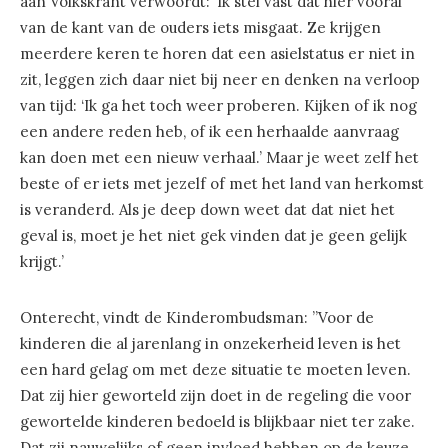
aan Volkskrant verwoordt: ‘Ik stel vast dat hier vooral
van de kant van de ouders iets misgaat. Ze krijgen
meerdere keren te horen dat een asielstatus er niet in
zit, leggen zich daar niet bij neer en denken na verloop
van tijd: ‘Ik ga het toch weer proberen. Kijken of ik nog
een andere reden heb, of ik een herhaalde aanvraag
kan doen met een nieuw verhaal.’ Maar je weet zelf het
beste of er iets met jezelf of met het land van herkomst
is veranderd. Als je deep down weet dat dat niet het
geval is, moet je het niet gek vinden dat je geen gelijk
krijgt.’
Onterecht, vindt de Kinderombudsman: ”Voor de
kinderen die al jarenlang in onzekerheid leven is het
een hard gelag om met deze situatie te moeten leven.
Dat zij hier geworteld zijn doet in de regeling die voor
gewortelde kinderen bedoeld is blijkbaar niet ter zake.
Dat zij nauwelijks of geen invloed hebben op de keuze