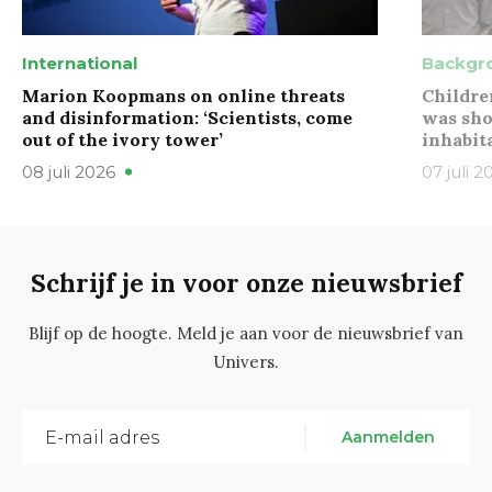
International
Backgr
Marion Koopmans on online threats
Childre
and disinformation: ‘Scientists, come
was sho
out of the ivory tower’
inhabit
08 juli 2026
07 juli 2
Schrijf je in voor onze nieuwsbrief
Blijf op de hoogte. Meld je aan voor de nieuwsbrief van
Univers.
Aanmelden