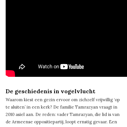
De geschiedenis in vogelvlucht
Waarom kiest een gezin ervoor om zichzelf vrijwillig ‘op
te sluiten’ in een kerk? De familie Tamrazyan vraagt in
2010 asiel aan. De reden: vader Tamrazyan, die lid is van
de Armeense oppositiepartij, loopt ernstig gevaar. Een