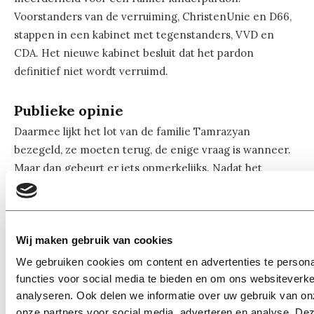
Voorstanders van de verruiming, ChristenUnie en D66,
stappen in een kabinet met tegenstanders, VVD en
CDA. Het nieuwe kabinet besluit dat het pardon
definitief niet wordt verruimd.
Publieke opinie
Daarmee lijkt het lot van de familie Tamrazyan
bezegeld, ze moeten terug, de enige vraag is wanneer.
Maar dan gebeurt er iets opmerkelijks. Nadat het
verhaal van de eveneens Armeense kinderen Lili en
Howick in september uitgebreid in het nieuws komt,
gebruikt staatssecretaris Harbers zijn discretionaire
Wij maken gebruik van cookies
bevoegdheid en besluit dat Lili en Howick toch een
verblijfsvergunning krijgen. Later die maand plaatst
We gebruiken cookies om content en advertenties te persona
Hayarpi haar oproep aan Joël Voordewind en Gertjan
functies voor social media te bieden en om ons websiteverke
Segers op twitter, de zaak van het gezin krijgt veel
analyseren. Ook delen we informatie over uw gebruik van on
onze partners voor social media, adverteren en analyse. De
aandacht en bijval.