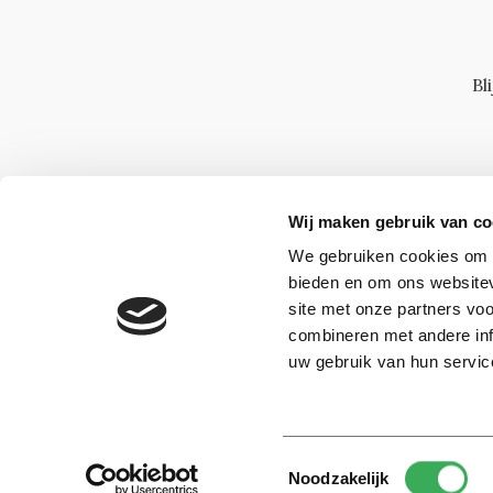
Bl
Wij maken gebruik van co
We gebruiken cookies om c
bieden en om ons websitev
site met onze partners vo
combineren met andere inf
uw gebruik van hun servic
Toestemmingsselectie
© 2026 -
Over ons
Disclaimer
Adverteren
Werken bij
Noodzakelijk