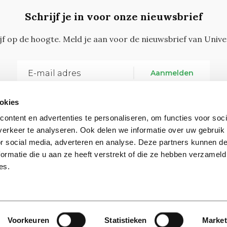
Schrijf je in voor onze nieuwsbrief
ijf op de hoogte. Meld je aan voor de nieuwsbrief van Unive
Aanmelden
okies
ontent en advertenties te personaliseren, om functies voor soci
erkeer te analyseren. Ook delen we informatie over uw gebruik
or social media, adverteren en analyse. Deze partners kunnen 
ormatie die u aan ze heeft verstrekt of die ze hebben verzameld
Vragen, opmerkingen of tips?
Neem contact met on
es.
Contact
Voorkeuren
Statistieken
Market