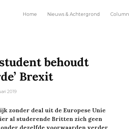
Home
Nieuws & Achtergrond
Columns
 student behoudt
rde’ Brexit
uari 2019
jk zonder deal uit de Europese Unie
er al studerende Britten zich geen
n onder dezelfde voorwaarden verder