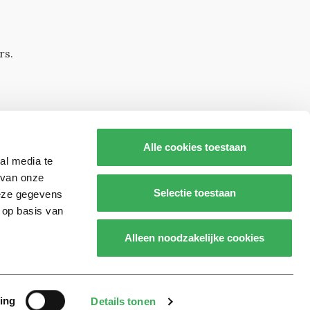
rs.
Alle cookies toestaan
al media te
 van onze
Selectie toestaan
deze gegevens
 op basis van
s op
Alleen noodzakelijke cookies
Realisatie door:
2manydots
ing
Details tonen