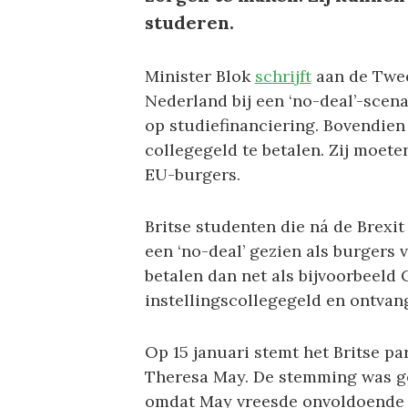
studeren.
Minister Blok
schrijft
aan de Twee
Nederland bij een ‘no-deal’-scen
op studiefinanciering. Bovendien
collegegeld te betalen. Zij moet
EU-burgers.
Britse studenten die ná de Brexi
een ‘no-deal’ gezien als burgers
betalen dan net als bijvoorbeeld
instellingscollegegeld en ontvan
Op 15 januari stemt het Britse pa
Theresa May. De stemming was ge
omdat May vreesde onvoldoende s