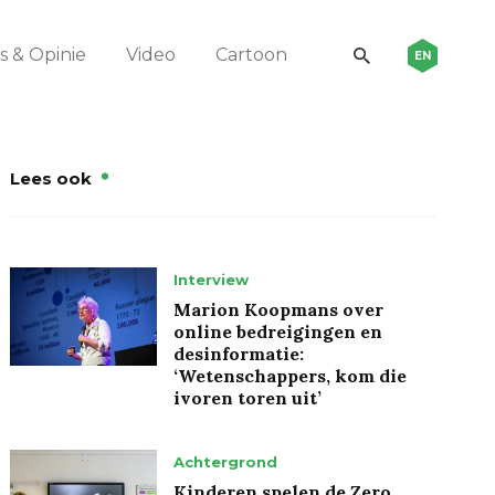
 & Opinie
Video
Cartoon
EN
Lees ook
Interview
Marion Koopmans over
online bedreigingen en
desinformatie:
‘Wetenschappers, kom die
ivoren toren uit’
Achtergrond
Kinderen spelen de Zero