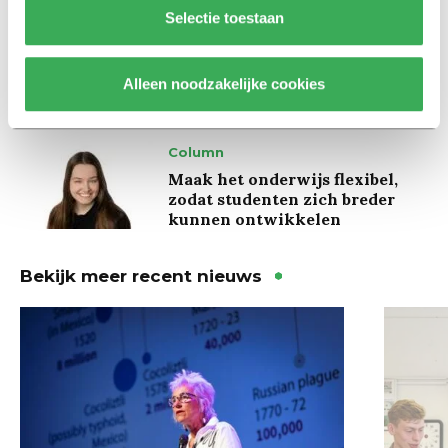
Achtergrond
Selectie toestaan
Ritalin, koffie en
slaapmiddelen: zo komen
studenten de tentamenperiode
Alleen noodzakelijke cookies
door
Column
Maak het onderwijs flexibel,
zodat studenten zich breder
kunnen ontwikkelen
Bekijk meer recent nieuws