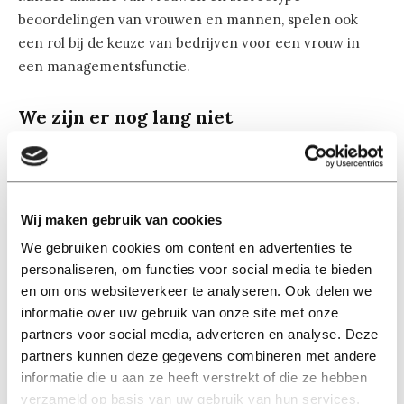
beoordelingen van vrouwen en mannen, spelen ook
een rol bij de keuze van bedrijven voor een vrouw in
een managementsfunctie.
We zijn er nog lang niet
In maart 2018 liet de Bedrijvenmonitor Topvrouwen 2017
zien dat het aantal vrouwen met een topfunctie in
Nederland maar langzaam stijgt. “Het is om te huilen”,
zegt OCW-minister Ingrid van Engelshoven in een
Wij maken gebruik van cookies
reactie hierop. Zij wil het bedrijfsleven tot eind 2019 een
We gebruiken cookies om content en advertenties te
kans geven om meer vrouwen een topfunctie te geven.
personaliseren, om functies voor social media te bieden
Mocht het bedrijfsleven het streefpercentage van 30
en om ons websiteverkeer te analyseren. Ook delen we
procent niet halen, dan volgen er misschien dwingende
informatie over uw gebruik van onze site met onze
maatregelen.
partners voor social media, adverteren en analyse. Deze
partners kunnen deze gegevens combineren met andere
informatie die u aan ze heeft verstrekt of die ze hebben
verzameld op basis van uw gebruik van hun services.