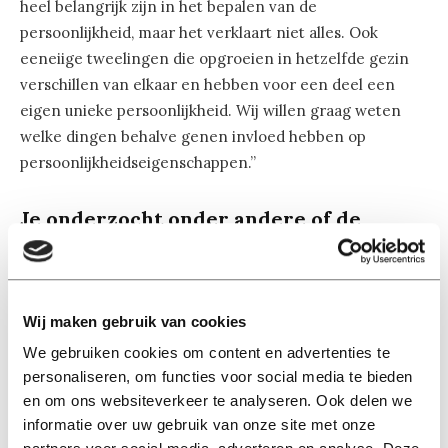
heel belangrijk zijn in het bepalen van de
persoonlijkheid, maar het verklaart niet alles. Ook
eeneiige tweelingen die opgroeien in hetzelfde gezin
verschillen van elkaar en hebben voor een deel een
eigen unieke persoonlijkheid. Wij willen graag weten
welke dingen behalve genen invloed hebben op
persoonlijkheidseigenschappen.”
Je onderzocht onder andere of de
persoonlijkheidseigenschappen van
broers en zussen of goede vrienden van
invloed zijn.
Wij maken gebruik van cookies
“Klopt. Het antwoord is nee. De
persoonlijkheidsontwikkeling van adolescenten hing
We gebruiken cookies om content en advertenties te
niet samen met de Big Five
personaliseren, om functies voor social media te bieden
persoonlijkheidseigenschappen van hun beste vrienden
en om ons websiteverkeer te analyseren. Ook delen we
informatie over uw gebruik van onze site met onze
en broers en zussen. Adolescenten met een vriend,