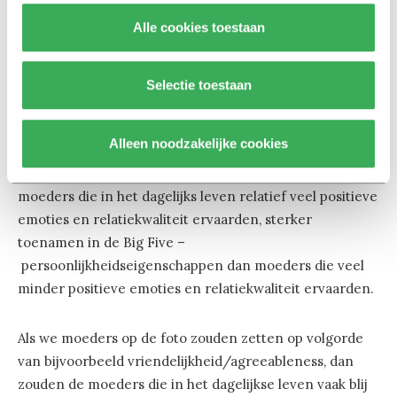
Maar of die beïnvloeding ook andersom plaatsvindt, dus
Alle cookies toestaan
dat alledaagse ervaringen van invloed zijn op de
ontwikkeling van je persoonlijkheid is veel minder
onderzocht.
Selectie toestaan
Uit mijn onderzoek onder een groep moeders – die
Alleen noodzakelijke cookies
jarenlang regelmatig aangaven hoe zij zich voelden en
of ze bijvoorbeeld conflicten hadden – bleek dat de
moeders die in het dagelijks leven relatief veel positieve
emoties en relatiekwaliteit ervaarden, sterker
toenamen in de Big Five –
persoonlijkheidseigenschappen dan moeders die veel
minder positieve emoties en relatiekwaliteit ervaarden.
Als we moeders op de foto zouden zetten op volgorde
van bijvoorbeeld vriendelijkheid/agreeableness, dan
zouden de moeders die in het dagelijkse leven vaak blij