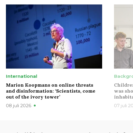
International
Backgr
Marion Koopmans on online threats
Childre
and disinformation: ‘Scientists, come
was sho
out of the ivory tower’
inhabit
08 juli 2026
07 juli 2