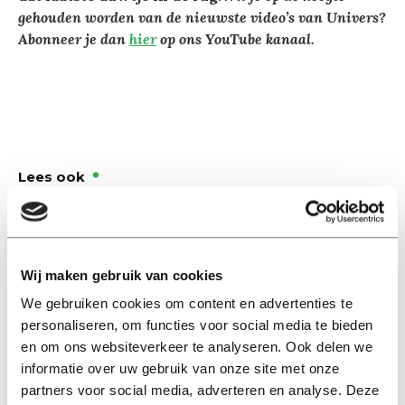
gehouden worden van de nieuwste video’s van Univers?
Abonneer je dan
hier
op ons YouTube kanaal.
Lees ook
Interview
Wij maken gebruik van cookies
Marion Koopmans over online
bedreigingen en desinformatie:
We gebruiken cookies om content en advertenties te
‘Wetenschappers, kom die
personaliseren, om functies voor social media te bieden
ivoren toren uit’
en om ons websiteverkeer te analyseren. Ook delen we
informatie over uw gebruik van onze site met onze
partners voor social media, adverteren en analyse. Deze
Achtergrond