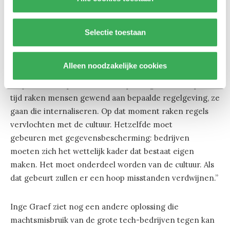
De situatie kan volgens Kosta verbeterd worden door
Selectie toestaan
een mentaliteitsverandering. “Er bestaat een
driehoekverhouding tussen technologie, regulering en
Alleen noodzakelijke cookies
ethiek. Op het moment dat regels worden doorgevoerd
zie je vaak een periode van aanpassing. Na verloop van
tijd raken mensen gewend aan bepaalde regelgeving, ze
gaan die internaliseren. Op dat moment raken regels
vervlochten met de cultuur. Hetzelfde moet
gebeuren met gegevensbescherming: bedrijven
moeten zich het wettelijk kader dat bestaat eigen
maken. Het moet onderdeel worden van de cultuur. Als
dat gebeurt zullen er een hoop misstanden verdwijnen.”
Inge Graef ziet nog een andere oplossing die
machtsmisbruik van de grote tech-bedrijven tegen kan