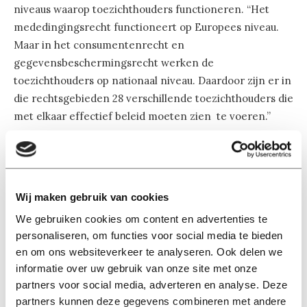
niveaus waarop toezichthouders functioneren. “Het
mededingingsrecht functioneert op Europees niveau.
Maar in het consumentenrecht en
gegevensbeschermingsrecht werken de
toezichthouders op nationaal niveau. Daardoor zijn er in
die rechtsgebieden 28 verschillende toezichthouders die
met elkaar effectief beleid moeten zien te voeren.”
Ook Eleni Kosta, hoogleraar IT-recht en
Mensenrechten, ziet de voornaamste uitdaging in de
handhaving van de bestaande regels. “Je ziet dat een
Wij maken gebruik van cookies
paar grote bedrijven die digitale markt hebben
We gebruiken cookies om content en advertenties te
gemonopoliseerd. Niet in de traditionele zin van het
personaliseren, om functies voor social media te bieden
woord, maar in de praktijk bezitten de grootste
en om ons websiteverkeer te analyseren. Ook delen we
bedrijven het leeuwendeel van het internet en social
informatie over uw gebruik van onze site met onze
media. Daarmee beschikken ze over een enorme
partners voor social media, adverteren en analyse. Deze
hoeveelheden data van de personen die gebruik maken
partners kunnen deze gegevens combineren met andere