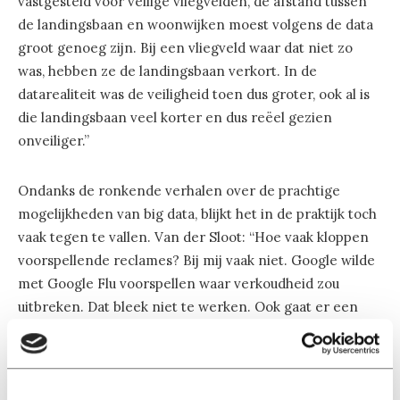
vastgesteld voor veilige vliegvelden, de afstand tussen
de landingsbaan en woonwijken moest volgens de data
groot genoeg zijn. Bij een vliegveld waar dat niet zo
was, hebben ze de landingsbaan verkort. In de
datarealiteit was de veiligheid toen dus groter, ook al is
die landingsbaan veel korter en dus reëel gezien
onveiliger.”
Ondanks de ronkende verhalen over de prachtige
mogelijkheden van big data, blijkt het in de praktijk toch
vaak tegen te vallen. Van der Sloot: “Hoe vaak kloppen
voorspellende reclames? Bij mij vaak niet. Google wilde
met Google Flu voorspellen waar verkoudheid zou
uitbreken. Dat bleek niet te werken. Ook gaat er een
verhaal over de zwarte weduwes in Tsjetsjenië, vrouwen
van gedode strijders die zelf aanslagen pleegden. Het
algoritme tegen terrorisme kon hun aanslagen niet
voorspellen, omdat het geen mannen waren.”