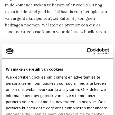
in de komende weken te bezien of er voor 2020 nog
extra incidenteel geld beschikbaar is voor het oplossen
van urgente knelpunten”, zei Rutte. Hij kon geen
bedragen noemen. Wel stelt de premier een eis: er
moet eerst een cao komen voor de basisschoolleraren.
Hobbyisme
Hij benadrukte dat die salarissen dus niet worden
betaald uit het
investeringsfonds
van kennis en
innovatie waar het kabinet aan werkt. Hoe kan het
Wij maken gebruik van cookies
onderwijs dan wel van dat fonds profiteren, wilden
We gebruiken cookies om content en advertenties te
onder meer de ChristenUnie en D66 weten. “Kunnen
personaliseren, om functies voor social media te bieden
bijvoorbeeld een mbo en een technische universiteit,
en om ons websiteverkeer te analyseren. Ook delen we
die samen met een bedrijf uit de regio een goed plan
informatie over uw gebruik van onze site met onze
hebben voor het verdienvermogen in die regio, straks
partners voor social media, adverteren en analyse. Deze
een gezamenlijk voorstel doen bij het kabinet om
partners kunnen deze gegevens combineren met andere
investeringen te krijgen?”, vroeg D66-fractieleider Rob
informatie die u aan ze heeft verstrekt of die ze hebben