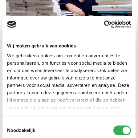
Wij maken gebruik van cookies
Foto: Dolph Cantrijn
We gebruiken cookies om content en advertenties te
Wat voor onderzoeksplannen heeft u
personaliseren, om functies voor social media te bieden
nog?
en om ons websiteverkeer te analyseren. Ook delen we
informatie over uw gebruik van onze site met onze
‘We hebben nou een wereldwijd project, ik geloof dat er
partners voor social media, adverteren en analyse. Deze
al 64 labs meedoen, waarbinnen het onderzoek naar
partners kunnen deze gegevens combineren met andere
huilen wordt voortgezet. Wij willen meer te weten
informatie die u aan ze heeft verstrekt of die ze hebben
komen over hoe mensen reageren op het huilen van
verzameld op basis van uw gebruik van hun services.
anderen en hoe dit per cultuur verschilt. Daarnaast gaan
we onderzoeken of mensen die huilen daadwerkelijk
Toestemmingsselectie
betrouwbaar en eerlijk zijn. Eerder onderzoek heeft
Noodzakelijk
laten zien dat wij huilende mensen als warm en