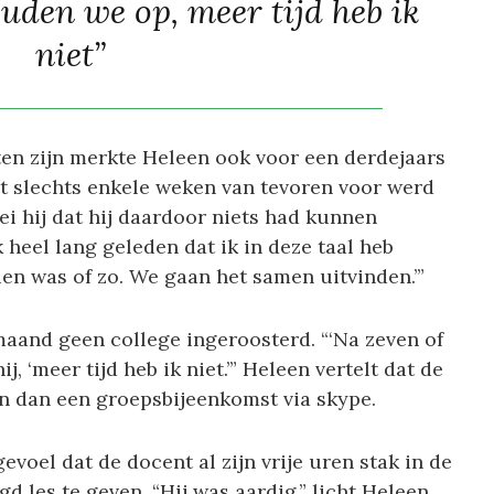
ouden we op, meer tijd heb ik
niet”
en zijn merkte Heleen ook voor een derdejaars
t slechts enkele weken van tevoren voor werd
zei hij dat hij daardoor niets had kunnen
 heel lang geleden dat ik in deze taal heb
n was of zo. We gaan het samen uitvinden.’”
aand geen college ingeroosterd. “‘Na zeven of
j, ‘meer tijd heb ik niet.’” Heleen vertelt dat de
n dan een groepsbijeenkomst via skype.
voel dat de docent al zijn vrije uren stak in de
gd les te geven. “Hij was aardig,” licht Heleen