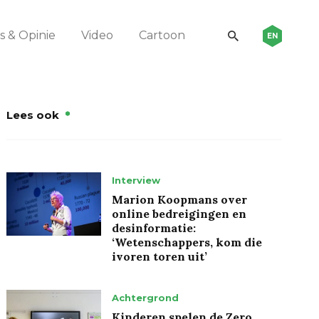
 & Opinie
Video
Cartoon
EN
Lees ook
Interview
Marion Koopmans over
online bedreigingen en
desinformatie:
‘Wetenschappers, kom die
ivoren toren uit’
Achtergrond
Kinderen spelen de Zero