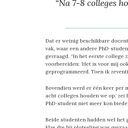
“Na 7-8 colleges h
Dat er weinig beschikbare docent
vak, waar een andere PhD-studen
gevraagd. “In het eerste college 
voorbereiden: ‘Het is voor mij ook
geprogrammeerd. Toen ik zeventie
Bovendien werd er één keer per m
acht colleges houden we op,’ zei hi
PhD-student niet meer kon biede
Beide studenten hadden wel het ge
klas die hij plotseling was gevraa