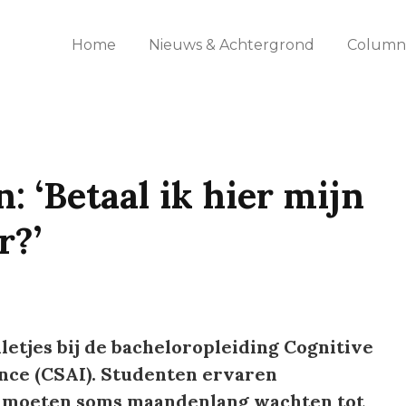
Home
Nieuws & Achtergrond
Columns
 ‘Betaal ik hier mijn
r?’
lletjes bij de bacheloropleiding Cognitive
gence (CSAI). Studenten ervaren
 moeten soms maandenlang wachten tot