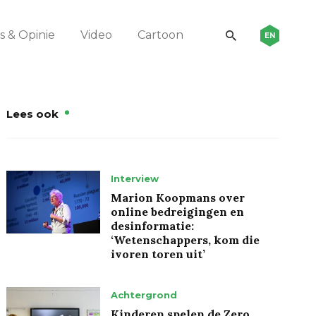
 & Opinie
Video
Cartoon
EN
Lees ook
Interview
Marion Koopmans over
online bedreigingen en
desinformatie:
‘Wetenschappers, kom die
ivoren toren uit’
Achtergrond
Kinderen spelen de Zero