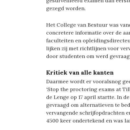
gesurveilleerd examen dan eerste
gezegd worden.
Het College van Bestuur was vand
concretere informatie over de a
faculteiten en opleidingsdirect
lijken zij met richtlijnen voor v
door studenten om werd gevraag
Kritiek van alle kanten
Daarmee wordt er vooralsnog gee
‘Stop the proctoring exams at Ti
de Lenge op 17 april startte. In d
gevraagd om alternatieven te be
vervangende schrijfopdrachten e
4500 keer ondertekend en was lan