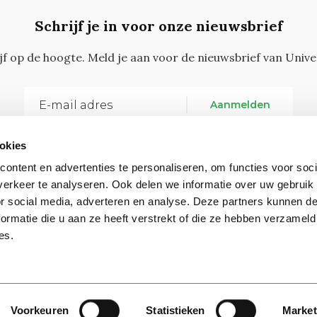
Schrijf je in voor onze nieuwsbrief
ijf op de hoogte. Meld je aan voor de nieuwsbrief van Unive
Aanmelden
okies
ontent en advertenties te personaliseren, om functies voor soci
erkeer te analyseren. Ook delen we informatie over uw gebruik
or social media, adverteren en analyse. Deze partners kunnen 
ormatie die u aan ze heeft verstrekt of die ze hebben verzameld
Vragen, opmerkingen of tips?
Neem contact met on
es.
Contact
Voorkeuren
Statistieken
Market