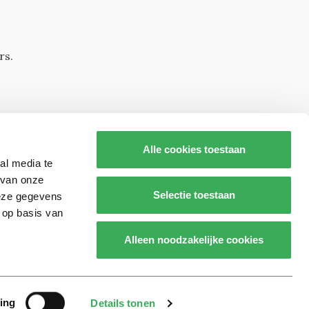
rs.
Alle cookies toestaan
al media te
 van onze
Selectie toestaan
deze gegevens
 op basis van
s op
Alleen noodzakelijke cookies
Realisatie door:
2manydots
ing
Details tonen