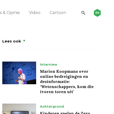
 & Opinie
Video
Cartoon
EN
Lees ook
Interview
Marion Koopmans over
online bedreigingen en
desinformatie:
‘Wetenschappers, kom die
ivoren toren uit’
Achtergrond
Kinderen spelen de Zero