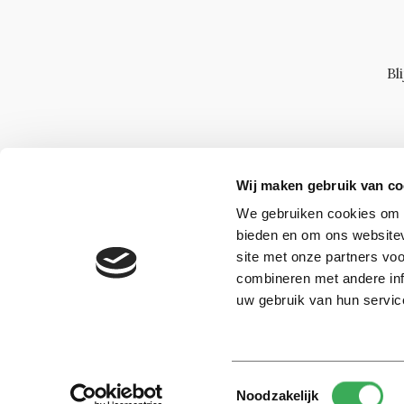
Bl
Wij maken gebruik van co
We gebruiken cookies om c
bieden en om ons websitev
site met onze partners vo
combineren met andere inf
uw gebruik van hun servic
Toestemmingsselectie
© 2026 -
Over ons
Disclaimer
Adverteren
Werken bij
Noodzakelijk