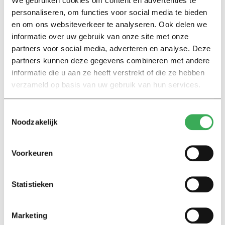
We gebruiken cookies om content en advertenties te
lichting studenten heeft voor zover bekend geen
personaliseren, om functies voor social media te bieden
klachten over hem.
en om ons websiteverkeer te analyseren. Ook delen we
informatie over uw gebruik van onze site met onze
De UvA heeft
kritiek
op het NRC-artikel. Het bestuur
partners voor social media, adverteren en analyse. Deze
partners kunnen deze gegevens combineren met andere
“betreurt het ten zeerste dat deze studenten dit
informatie die u aan ze heeft verstrekt of die ze hebben
hebben moeten ervaren”, staat in een reactie. “Sociale
verzameld op basis van uw gebruik van hun services.
veiligheid moet bespreekbaar zijn, in de organisatie én
in de media.”
Toestemmingsselectie
Noodzakelijk
Maar het NRC-artikel op basis van anonieme bronnen
vindt het bestuur “zeer onevenwichtig”. Met wederhoor
Voorkeuren
van de docent en zijn directe collega’s zou te weinig zijn
gedaan. Het bestuur spreekt bovendien tegen dat er
weinig gebeurd is met de meldingen.
Statistieken
Studenten van de Universiteit van Amsterdam (UvA)
Marketing
hebben dit weekend verontwaardigd gereageerd op het