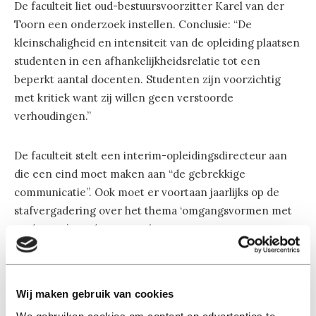
De faculteit liet oud-bestuursvoorzitter Karel van der
Toorn een onderzoek instellen. Conclusie: “De
kleinschaligheid en intensiteit van de opleiding plaatsen
studenten in een afhankelijkheidsrelatie tot een
beperkt aantal docenten. Studenten zijn voorzichtig
met kritiek want zij willen geen verstoorde
verhoudingen.”
De faculteit stelt een interim-opleidingsdirecteur aan
die een eind moet maken aan “de gebrekkige
communicatie”. Ook moet er voortaan jaarlijks op de
stafvergadering over het thema ‘omgangsvormen met
studenten’ worden gesproken.
Geen klachten
De docent werkt nog altijd aan de UvA, en geeft ook dit
Wij maken gebruik van cookies
studiejaar colleges. Hij staat onder toezicht. De nieuwe