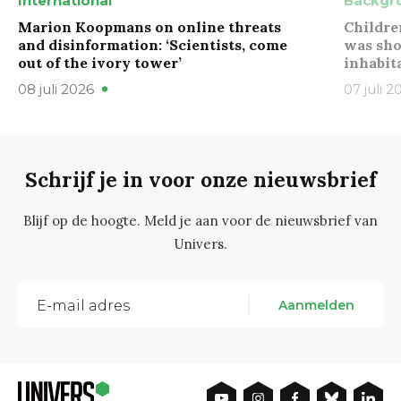
International
Backgr
Marion Koopmans on online threats
Childre
and disinformation: ‘Scientists, come
was sho
out of the ivory tower’
inhabit
08 juli 2026
07 juli 2
Schrijf je in voor onze nieuwsbrief
Blijf op de hoogte. Meld je aan voor de nieuwsbrief van
Univers.
Aanmelden