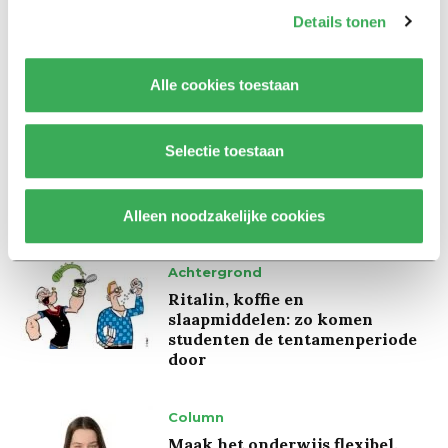
Marion Koopmans over online
Details tonen
bedreigingen en desinformatie:
‘Wetenschappers, kom die
ivoren toren uit’
Alle cookies toestaan
Achtergrond
Selectie toestaan
Kinderen spelen de Zero
Hunger Game: ‘Ik schrok, we
kregen er een paar miljoen
inwoners bij’
Alleen noodzakelijke cookies
Achtergrond
Ritalin, koffie en
slaapmiddelen: zo komen
studenten de tentamenperiode
door
Column
Maak het onderwijs flexibel,