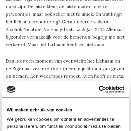
mooi zijn. De juiste kleur, de juiste maten, niet te
gewoontjes, maar ook zéker niet te uniek. En wat krijgt
het lichaam ervoor terug? Geraffineerde suikers.
Alcohol. Nicotine. Verzadigd vet. Lachgas. XTC. Allemaal
bijzonder vermakelijk voor de hersenen, begrijp me niet
verkeerd. Maar het Lichaam heeft er niets aan.
Dan is er een moment van evenwicht: het Lichaam en
de Eigenaar verkeren kort in een equilibrium van geven
en nemen. Een wederzijds respect. Even hoeft er niets.
Maar, helaas, al snel zet het verval in. Bekijk ‘t ook. Met
je leven. Zegt het Lichaam. En dan stelt het lichaam
teleur. Wanhopig wordt de mindfulness-weg bewandeld,
Wij maken gebruik van cookies
om te redden wat er nog te redden valt. Bootcamps.
We gebruiken cookies om content en advertenties te
Omega-3 supplementen. Yoga. Alles om Het Lichaam
personaliseren, om functies voor social media te bieden
tevreden te stellen. Maar het leed is al geleden. Het