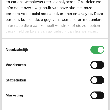
en om ons websiteverkeer te analyseren. Ook delen we
Lichaam geeft ’t op.
informatie over uw gebruik van onze site met onze
partners voor social media, adverteren en analyse. Deze
partners kunnen deze gegevens combineren met andere
Ik kijk nog eens naar mijn lichaam. In welke fase zouden
informatie die u aan ze heeft verstrekt of die ze hebben
wij nu zitten? Ik doe het badkamerlicht snel uit. Ik ben
verzameld op basis van uw gebruik van hun services.
blij dat ik mijn Lichaam niet ben.Dit is de laatste column
van Gwenda Engels. Heb jij aspiraties, wil je
columnist
Toestemmingsselectie
worden?
Mail ons!
Univers zoekt studentcolumnisten
.
Noodzakelijk
Voorkeuren
Statistieken
Lees ook
Marketing
Interview