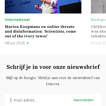
International
Backgr
Marion Koopmans on online threats
Childre
and disinformation: ‘Scientists, come
was sho
out of the ivory tower’
inhabit
08 juli 2026
07 juli 2
Schrijf je in voor onze nieuwsbrief
Blijf op de hoogte. Meld je aan voor de nieuwsbrief van
Univers.
Aanmelden