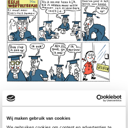
Wij maken gebruik van cookies
Lees ook
We gebruiken cookies om content en advertenties te