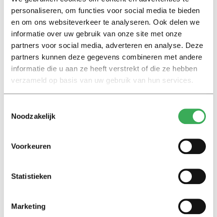
personaliseren, om functies voor social media te bieden
en om ons websiteverkeer te analyseren. Ook delen we
Interview
informatie over uw gebruik van onze site met onze
Marion Koopmans over online
partners voor social media, adverteren en analyse. Deze
bedreigingen en desinformatie:
partners kunnen deze gegevens combineren met andere
‘Wetenschappers, kom die
informatie die u aan ze heeft verstrekt of die ze hebben
ivoren toren uit’
verzameld op basis van uw gebruik van hun services.
Achtergrond
Toestemmingsselectie
Kinderen spelen de Zero
Noodzakelijk
Hunger Game: ‘Ik schrok, we
kregen er een paar miljoen
inwoners bij’
Voorkeuren
Achtergrond
Statistieken
Ritalin, koffie en
slaapmiddelen: zo komen
studenten de tentamenperiode
Marketing
door