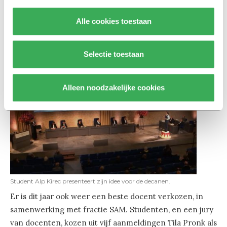
ruimteschip plaatsnemen, waar ze met virtual reality
een vlucht om de aarde nabootsen. Zo leren ze over de
Alle cookies toestaan
kwetsbaarheid van de planeet en het belang van
duurzaamheid.
Selectie toestaan
Alleen noodzakelijke cookies
Student Alp Kirec presenteert zijn idee voor de decanen.
Er is dit jaar ook weer een beste docent verkozen, in
samenwerking met fractie SAM. Studenten, en een jury
van docenten, kozen uit vijf aanmeldingen Tila Pronk als