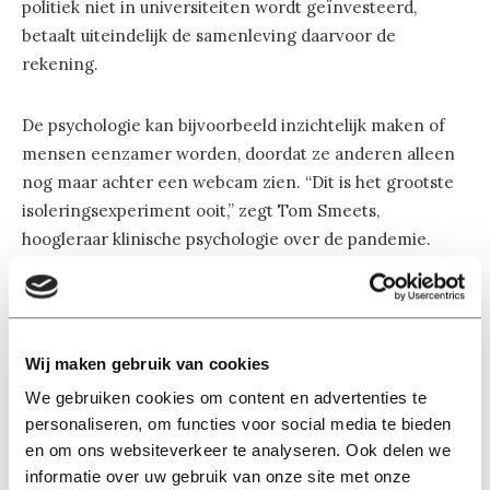
politiek niet in universiteiten wordt geïnvesteerd,
betaalt uiteindelijk de samenleving daarvoor de
rekening.
De psychologie kan bijvoorbeeld inzichtelijk maken of
mensen eenzamer worden, doordat ze anderen alleen
nog maar achter een webcam zien. “Dit is het grootste
isoleringsexperiment ooit,” zegt Tom Smeets,
hoogleraar klinische psychologie over de pandemie.
Ter gelegenheid van het vijftigjarige bestaan van het
departement psychologie gaat hij in op zijn vakgebied.
Wat doet het eigenlijk met mensen als ze overspoeld
Wij maken gebruik van cookies
worden met informatie over besmettingscijfers en
We gebruiken cookies om content en advertenties te
dodenaantallen? “Angst kan menselijk gedrag
personaliseren, om functies voor social media te bieden
beïnvloeden.”
en om ons websiteverkeer te analyseren. Ook delen we
informatie over uw gebruik van onze site met onze