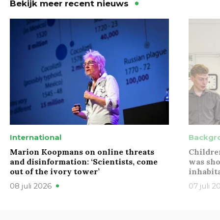
Bekijk meer recent nieuws
International
Backgr
Marion Koopmans on online threats
Childre
and disinformation: ‘Scientists, come
was sho
out of the ivory tower’
inhabit
08 juli 2026
07 juli 2