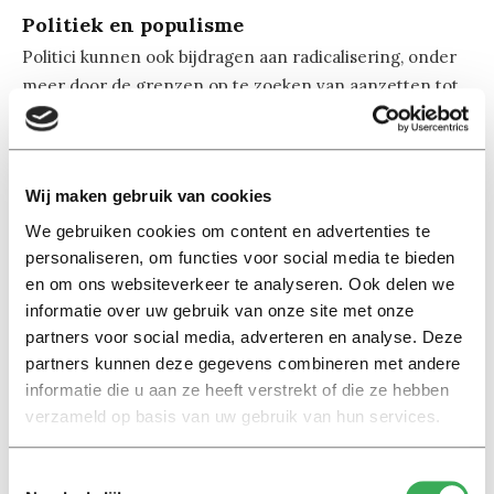
Politiek en populisme
Politici kunnen ook bijdragen aan radicalisering, onder
meer door de grenzen op te zoeken van aanzetten tot
haat, laster en smaad. Een politicus die vaak onder vuur
ligt om zijn betogen is Thierry Baudet van Forum voor
Democratie (FVD). Zo zette hij onlangs nog in een tweet
Wij maken gebruik van cookies
de Holocaust tussen aanhalingstekens.
We gebruiken cookies om content en advertenties te
personaliseren, om functies voor social media te bieden
Holocaustontkenning is illegaal, maar op expliciete
en om ons websiteverkeer te analyseren. Ook delen we
uitspraken hierover zul je Baudet niet betrappen. Ico
informatie over uw gebruik van onze site met onze
Maly, cultuurwetenschapper aan Tilburg University, legt
partners voor social media, adverteren en analyse. Deze
uit: “Het wordt allemaal netjes vertolkt, de kracht
partners kunnen deze gegevens combineren met andere
daarvan is dat het aanvaardbaar genoeg lijkt en niet
informatie die u aan ze heeft verstrekt of die ze hebben
radicaal. Wanneer je heel diep gaat graven, dan pas zie
verzameld op basis van uw gebruik van hun services.
je waar het allemaal toe leidt.”
Toestemmingsselectie