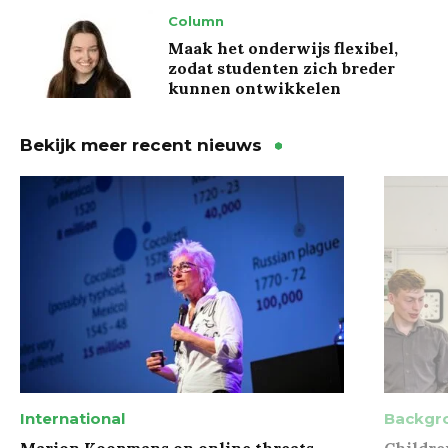
Column
Maak het onderwijs flexibel,
zodat studenten zich breder
kunnen ontwikkelen
Bekijk meer recent nieuws
International
Backgr
Marion Koopmans on online threats
Childre